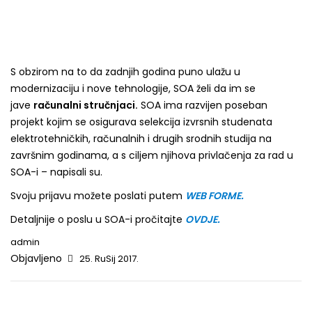
S obzirom na to da zadnjih godina puno ulažu u
modernizaciju i nove tehnologije, SOA želi da im se
jave
računalni stručnjaci.
SOA ima razvijen poseban
projekt kojim se osigurava selekcija izvrsnih studenata
elektrotehničkih, računalnih i drugih srodnih studija na
završnim godinama, a s ciljem njihova privlačenja za rad u
SOA-i – napisali su.
Svoju prijavu možete poslati putem
WEB FORME.
Detaljnije o poslu u SOA-i pročitajte
OVDJE.
admin
Objavljeno
25. RuSij 2017.
Post