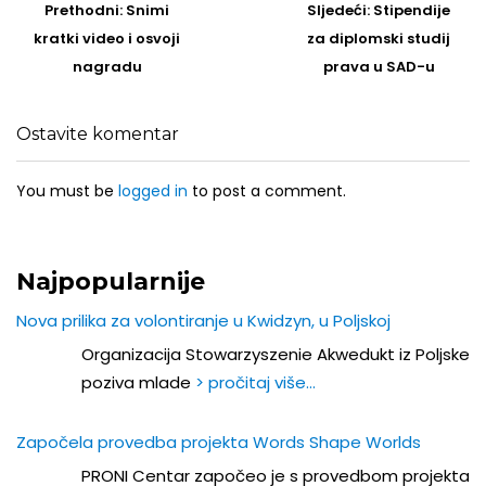
navigation
Prethodni
Sljedeći
Prethodni:
Snimi
Sljedeći:
Stipendije
post
Post
kratki video i osvoji
za diplomski studij
nagradu
prava u SAD-u
Ostavite komentar
You must be
logged in
to post a comment.
Najpopularnije
Nova prilika za volontiranje u Kwidzyn, u Poljskoj
Organizacija Stowarzyszenie Akwedukt iz Poljske
poziva mlade
> pročitaj više…
Započela provedba projekta Words Shape Worlds
PRONI Centar započeo je s provedbom projekta