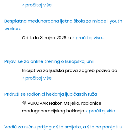
> pročitaj više…
Besplatna međunarodna ljetna škola za mlade i youth
workere
Od 1. do 3. rujna 2026. u
> pročitaj više…
Prijavi se za online trening o Europskoj uniji
Inicijativa za ljudska prava Zagreb poziva da
> pročitaj više…
Pridruži se radionici heklanja ljubičastih ruža
💜 VUKOVAR Nakon Osijeka, radionice
međugeneracijskog heklanja
> pročitaj više…
Vodič za ručnu prtljagu: što smijete, a što ne ponijeti u