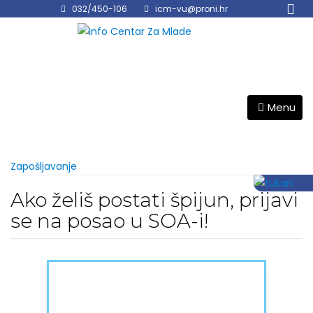
Skip
032/450-106
icm-vu@proni.hr
to
content
Menu
Zapošljavanje
Ako želiš postati špijun, prijavi
se na posao u SOA-i!