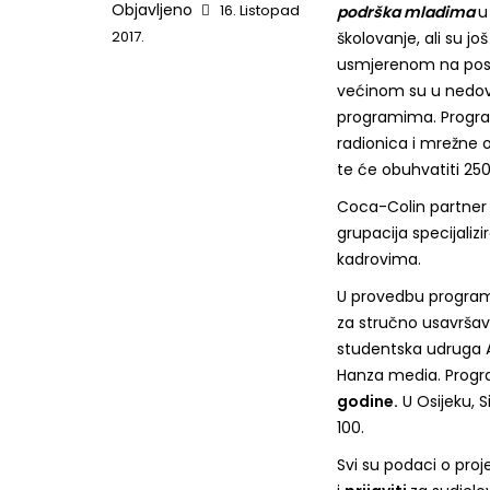
Objavljeno
16. Listopad
podrška mladima
u
2017.
školovanje, ali su 
usmjerenom na poslov
većinom su u nedovo
programima. Program
radionica i mrežne o
te će obuhvatiti 250
Coca-Colin partner 
grupacija specijaliz
kadrovima.
U provedbu progr
za stručno usavršav
studentska udruga AI
Hanza media. Prog
godine.
U Osijeku, S
100.
Svi su podaci o pro