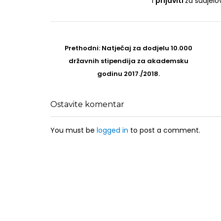
i
prijaviti
za sudjel
Post
navigation
Prethodni
Prethodni:
Natječaj za dodjelu 10.000
post
državnih stipendija za akademsku
godinu 2017./2018.
Ostavite komentar
You must be
logged in
to post a comment.