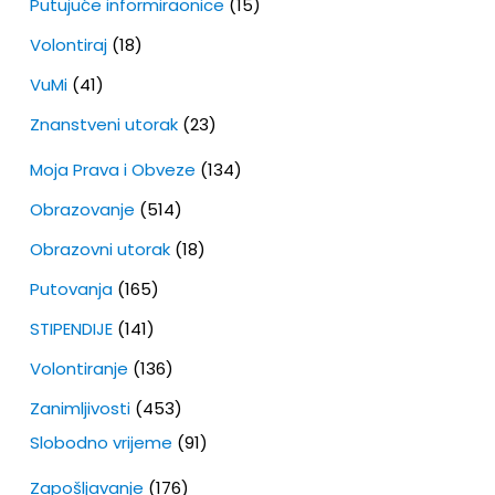
Putujuće informiraonice
(15)
Volontiraj
(18)
VuMi
(41)
Znanstveni utorak
(23)
Moja Prava i Obveze
(134)
Obrazovanje
(514)
Obrazovni utorak
(18)
Putovanja
(165)
STIPENDIJE
(141)
Volontiranje
(136)
Zanimljivosti
(453)
Slobodno vrijeme
(91)
Zapošljavanje
(176)