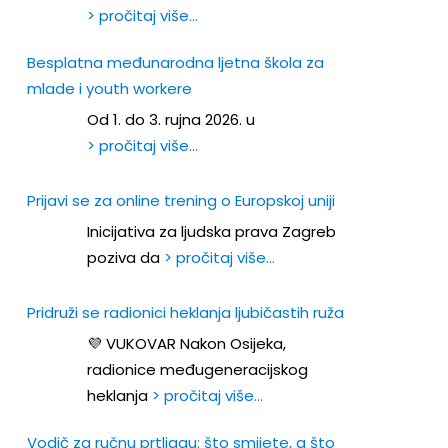
> pročitaj više…
Besplatna međunarodna ljetna škola za
mlade i youth workere
Od 1. do 3. rujna 2026. u
> pročitaj više…
Prijavi se za online trening o Europskoj uniji
Inicijativa za ljudska prava Zagreb
poziva da
> pročitaj više…
Pridruži se radionici heklanja ljubičastih ruža
💜 VUKOVAR Nakon Osijeka,
radionice međugeneracijskog
heklanja
> pročitaj više…
Vodič za ručnu prtljagu: što smijete, a što