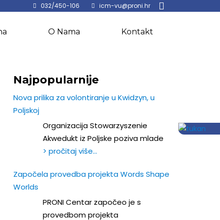
032/450-106
icm-vu@proni.hr
na
O Nama
Kontakt
Najpopularnije
Nova prilika za volontiranje u Kwidzyn, u
Poljskoj
Organizacija Stowarzyszenie
Akwedukt iz Poljske poziva mlade
> pročitaj više…
Započela provedba projekta Words Shape
Worlds
PRONI Centar započeo je s
provedbom projekta