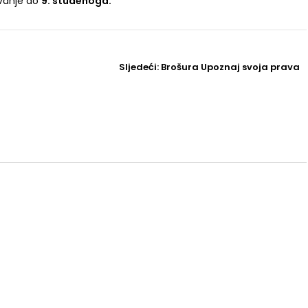
ovanje do
9. studenoga.
Sljedeći
Sljedeći:
Brošura Upoznaj svoja prava
Post