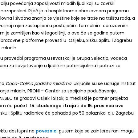
 cilju povećanja zapošljivosti mladih ljudi koji su završili
još nezaposleni. Riječ je o besplatnome obrazovnom programu
na i životna znanja te vještine koje se traže na tržištu rada, a
ljnoj mjeri zastupljeni u postojećim formalnim obrazovnim
 je zamišljen kao višegodišnji, a ove će se godine putem
brazovne platforme provesti u Osijeku, Sisku, Splitu i Zagrebu
 mladih.
u provedbi programa u Hrvatskoj je Grupa Selectio, vodeća
irana za savjetovanje u ljudskim potencijalima i potrazi za
ama
Coca-Colina podrška mladima
uključile su se udruge Institut
anje mladih, PRONI – Centar za socijalno podučavanje,
ESEC te gradovi Osijek i Sisak, a medijski je partner projekta
ram će
početi
15. studenoga i trajati do 15. prosinca ove
isku i Splitu radionice će pohađati po 50 polaznika, a u Zagrebu
jektu dostupni na
poveznici
putem koje se zainteresirani mogu