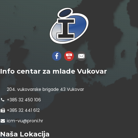
Info centar za mlade Vukovar
204. vukovarske brigade 43 Vukovar
+385 32 450 106
+385 32 441 612
icm-vu@proni.hr
Naša Lokacija