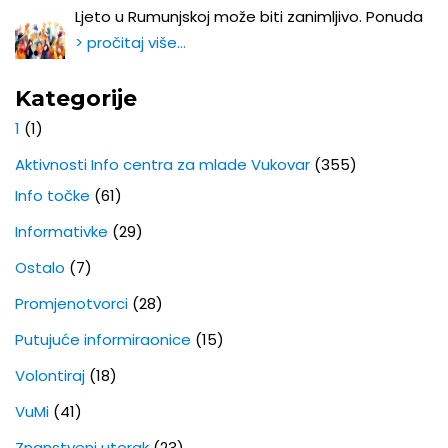
Ljeto u Rumunjskoj može biti zanimljivo. Ponuda
> pročitaj više…
Kategorije
1
(1)
Aktivnosti Info centra za mlade Vukovar
(355)
Info točke
(61)
Informativke
(29)
Ostalo
(7)
Promjenotvorci
(28)
Putujuće informiraonice
(15)
Volontiraj
(18)
VuMi
(41)
Znanstveni utorak
(23)