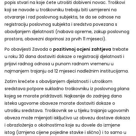
popis stvari na koje ćete utrošiti dobiveni novac. Troškovi
koji se navode u troškovniku trebaju biti usmjereni na
otvaranje i rad poslovnog subjekta, te da se odnose na
registraciju poslovnog subjekta i sredstva povezana s
obavljanjem djelatnosti (nabava opreme, zakup poslovnog
prostora, obavezni doprinosi za prvih 11 mjeseci).
Po obavijesti Zavoda o
pozitivnoj ocjeni
zahtjeva
trebate
u roku 30 dana dostaviti dokaze o registraciji djelatnosti i
prijavi radnog odnosa u punom radnom vremenu u
najmanjem trajanju od 12 mjeseci nadležnim institucijama.
Zatim krećete s obavljanjem djelatnosti i utroškom
sredstava potpore sukladno troškovniku iz poslovnog plana
kojeg se morate pridržavati. Najkasnije do zadnjeg dana
isteka ugovorne obaveze morate dostaviti dokaze o
utrošku sredstava. Troškovnik se u tijeku trajanja ugovornih
obveza može mijenjati isključivo uz obvezu dostave dokaza
i obrazloženja o okolnostima koje su dovele do izmjene
istog (izmjena cijene pojedine stavke i slično) i to samo u