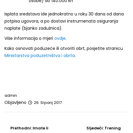
osobe) do 140.000 kn
Isplata sredstava ide jednokratno u roku 30 dana od dana
potpisa ugovora, a po dostavi instrumenata osiguranja
naplate (bjanko zadužnica).
Više informacija o mjeri
ovdje
.
Kako osnovati poduzeće ili otvoriti obrt, posjetite stranicu
Ministarstva poduzetništva i obrta
.
admin
Objavljeno
26. Srpanj 2017.
Post
navigation
Prethodni
Sljedeći
Prethodni:
Imate li
Sljedeći:
Trening