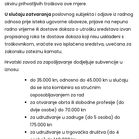
okviru prihvatljivih troškova ove mjere.
U slučaju zatvaranja
poslovnog subjekta i odjave iz radnog
odnosa prije isteka ugovorne obaveze, prijave na nepuno
radno vrijeme ili dostave dokaza o utrošku sredstava izvan
propisanog roka te dostave dokaza koji nisu usklađeni s
troškovnikom, vraćate sva isplaćena sredstva, uvećana za
zakonsku zateznu kamatu.
Hrvatski zavod za zapošljavanje dodjeljuje subvencije u
iznosu:
do 35.000 kn, odnosno do 45.000 kn u slučaju
da se ista kombinira sa stručnim
osposobljavanjem za rad
za otvaranje obrta ili slobodne profesije (do
dvije osobe) do 70.000 kn
za udruživanje u zadruge (do 5 osoba) do
175.000 kn
za udruživanje u trgovačka društva (do 4