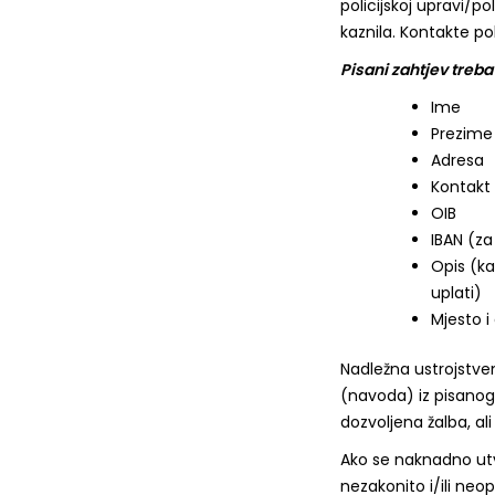
policijskoj upravi/po
kaznila. Kontakte p
Pisani zahtjev treb
Ime
Prezime
Adresa
Kontakt
OIB
IBAN (za
Opis (ka
uplati)
Mjesto 
Nadležna ustrojstve
(navoda) iz pisanog 
dozvoljena žalba, al
Ako se naknadno utv
nezakonito i/ili neo