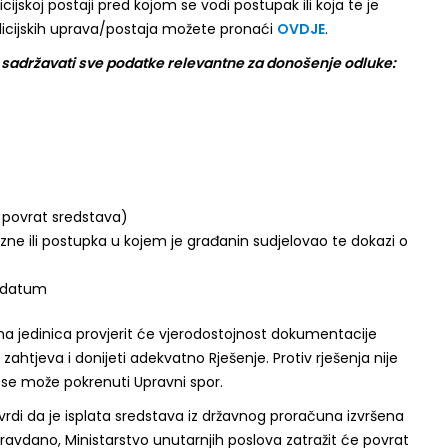
licijskoj postaji pred kojom se vodi postupak ili koja te je
olicijskih uprava/postaja možete pronaći
OVDJE
.
a sadržavati sve podatke relevantne za donošenje odluke:
 povrat sredstava)
zne ili postupka u kojem je građanin sudjelovao te dokazi o
i datum
na jedinica provjerit će vjerodostojnost dokumentacije
zahtjeva i donijeti adekvatno Rješenje. Protiv rješenja nije
i se može pokrenuti Upravni spor.
rdi da je isplata sredstava iz državnog proračuna izvršena
pravdano, Ministarstvo unutarnjih poslova zatražit će povrat