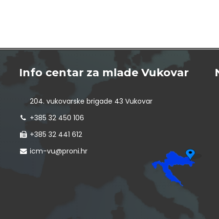
Info centar za mlade Vukovar
204. vukovarske brigade 43 Vukovar
+385 32 450 106
+385 32 441 612
icm-vu@proni.hr