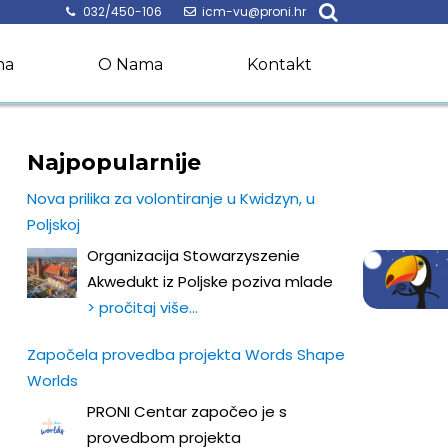
032/450-106
icm-vu@proni.hr
na
O Nama
Kontakt
Najpopularnije
Nova prilika za volontiranje u Kwidzyn, u
Poljskoj
Organizacija Stowarzyszenie
Akwedukt iz Poljske poziva mlade
> pročitaj više…
Započela provedba projekta Words Shape
Worlds
PRONI Centar započeo je s
provedbom projekta