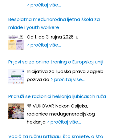
> pročitaj više…
Besplatna međunarodna ljetna škola za
mlade i youth workere
Od 1. do 3. rujna 2026. u
> pročitaj više…
Prijavi se za online trening o Europskoj uniji
Inicijativa za ljudska prava Zagreb
poziva da
> pročitaj više…
Pridruži se radionici heklanja ljubičastih ruža
💜 VUKOVAR Nakon Osijeka,
radionice međugeneracijskog
heklanja
> pročitaj više…
Vodič za ručnu prtljagu: što smijete, a što