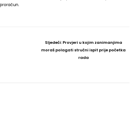
 proračun.
Sljedeći
Sljedeći:
Provjeri u kojim zanimanjima
Post
moraš polagati stručni ispit prije početka
rada