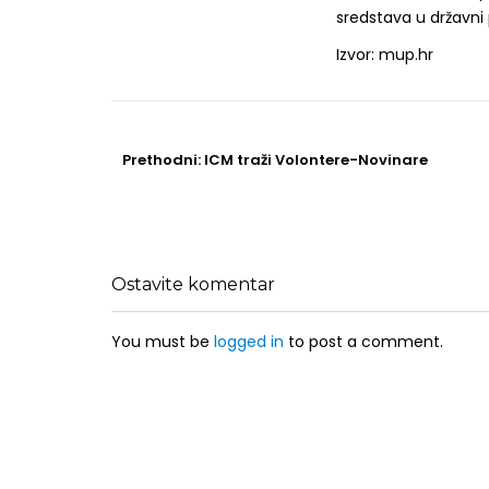
sredstava u državni
Izvor: mup.hr
Post
navigation
Prethodni
Prethodni:
ICM traži Volontere-Novinare
post
Ostavite komentar
You must be
logged in
to post a comment.