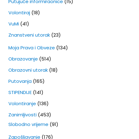
Putujuće informiraonice
(15)
Volontiraj
(18)
VuMi
(41)
Znanstveni utorak
(23)
Moja Prava i Obveze
(134)
Obrazovanje
(514)
Obrazovni utorak
(18)
Putovanja
(165)
STIPENDIJE
(141)
Volontiranje
(136)
Zanimljivosti
(453)
Slobodno vrijeme
(91)
Zapošljavanje
(176)