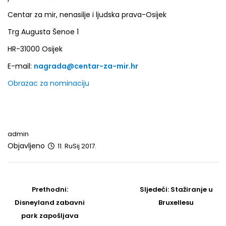
Centar za mir, nenasilje i ljudska prava-Osijek
Trg Augusta Šenoe 1
HR-31000 Osijek
E-mail:
nagrada@centar-za-mir.hr
Obrazac za nominaciju
admin
Objavljeno
11. RuSij 2017.
Post
navigation
Prethodni
Sljedeći
Prethodni:
Sljedeći:
Stažiranje u
post
Post
Disneyland zabavni
Bruxellesu
park zapošljava