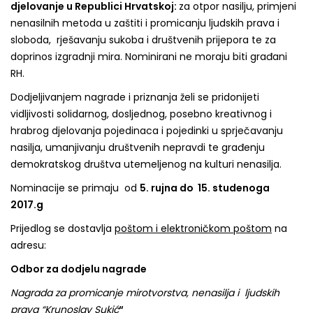
djelovanje u Republici Hrvatskoj
:
za otpor nasilju, primjeni
nenasilnih metoda u zaštiti i promicanju ljudskih prava i
sloboda, rješavanju sukoba i društvenih prijepora te za
doprinos izgradnji mira. Nominirani ne moraju biti građani
RH.
Dodjeljivanjem nagrade i priznanja želi se pridonijeti
vidljivosti solidarnog, dosljednog, posebno kreativnog i
hrabrog djelovanja pojedinaca i pojedinki u sprječavanju
nasilja, umanjivanju društvenih nepravdi te građenju
demokratskog društva utemeljenog na kulturi nenasilja.
Nominacije se primaju od
5. rujna do 15. studenoga
2017.g
Prijedlog se dostavlja
poštom i elektroničkom poštom
na
adresu:
Odbor za dodjelu nagrade
Nagrada za promicanje mirotvorstva, nenasilja i ljudskih
prava “Krunoslav Sukić
“