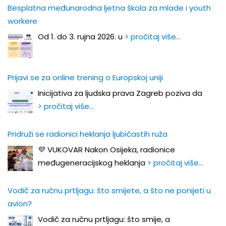
Besplatna međunarodna ljetna škola za mlade i youth
workere
Od 1. do 3. rujna 2026. u
> pročitaj više…
Prijavi se za online trening o Europskoj uniji
Inicijativa za ljudska prava Zagreb poziva da
> pročitaj više…
Pridruži se radionici heklanja ljubičastih ruža
💜 VUKOVAR Nakon Osijeka, radionice
međugeneracijskog heklanja
> pročitaj više…
Vodič za ručnu prtljagu: što smijete, a što ne ponijeti u
avion?
Vodič za ručnu prtljagu: što smije, a