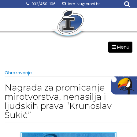
Skip
032/450-106
icm-vu@proni.hr
to
content
Menu
Obrazovanje
Nagrada za promicanje
mirotvorstva, nenasilja i
ljudskih prava “Krunoslav
Sukić”