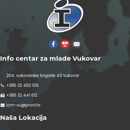
Info centar za mlade Vukovar
204. vukovarske brigade 43 Vukovar
+385 32 450 106
+385 32 441 612
icm-vu@proni.hr
Naša Lokacija