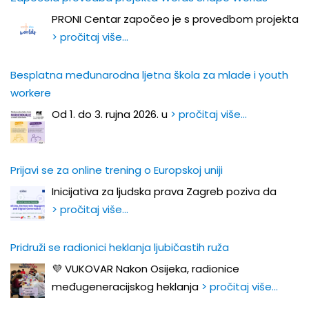
PRONI Centar započeo je s provedbom projekta
> pročitaj više…
Besplatna međunarodna ljetna škola za mlade i youth
workere
Od 1. do 3. rujna 2026. u
> pročitaj više…
Prijavi se za online trening o Europskoj uniji
Inicijativa za ljudska prava Zagreb poziva da
> pročitaj više…
Pridruži se radionici heklanja ljubičastih ruža
💜 VUKOVAR Nakon Osijeka, radionice
međugeneracijskog heklanja
> pročitaj više…