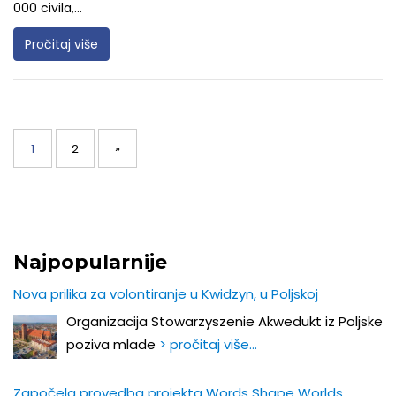
000 civila,...
Pročitaj više
Posts
navigation
Page
Page
1
2
»
Najpopularnije
Nova prilika za volontiranje u Kwidzyn, u Poljskoj
Organizacija Stowarzyszenie Akwedukt iz Poljske
poziva mlade
> pročitaj više…
Započela provedba projekta Words Shape Worlds