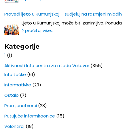
Provedi ljeto u Rumunjskoj – sudjeluj na razmjeni mladih
Ljeto u Rumunjskoj može biti zanimljivo. Ponuda
> pročitaj više…
Kategorije
1
(1)
Aktivnosti Info centra za mlade Vukovar
(355)
Info točke
(61)
Informativke
(29)
Ostalo
(7)
Promjenotvorci
(28)
Putujuće informiraonice
(15)
Volontiraj
(18)