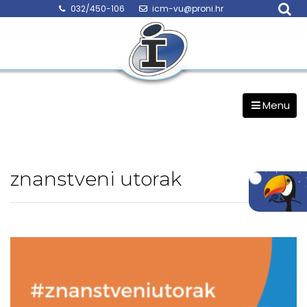
Skip
032/450-106
icm-vu@proni.hr
to
content
Menu
znanstveni utorak