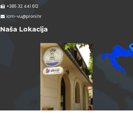
+385 32 441 612
icm-vu@proni.hr
Naša Lokacija
InfoCentar by
Assist4web.com