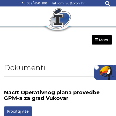
Skip
032/450-106
icm-vu@proni.hr
to
content
Menu
Dokumenti
Nacrt Operativnog plana provedbe
GPM-a za grad Vukovar
Pročitaj više