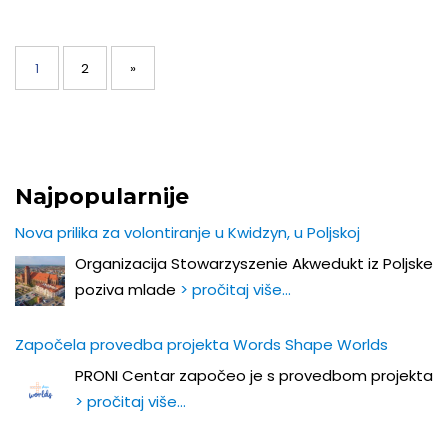
Posts
navigation
Page
Page
1
2
»
Najpopularnije
Nova prilika za volontiranje u Kwidzyn, u Poljskoj
Organizacija Stowarzyszenie Akwedukt iz Poljske
poziva mlade
> pročitaj više…
Započela provedba projekta Words Shape Worlds
PRONI Centar započeo je s provedbom projekta
> pročitaj više…