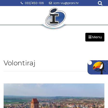
Skip
032/450-106
icm-vu@proni.hr
to
content
Menu
Volontiraj