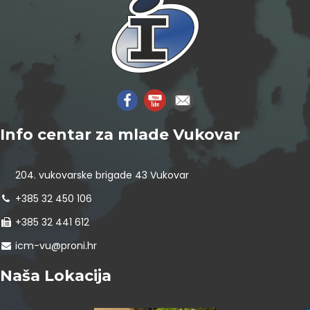
Info centar za mlade Vukovar
204. vukovarske brigade 43 Vukovar
+385 32 450 106
+385 32 441 612
icm-vu@proni.hr
Naša Lokacija