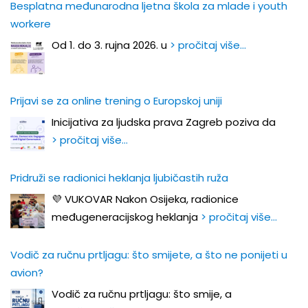
Besplatna međunarodna ljetna škola za mlade i youth
workere
Od 1. do 3. rujna 2026. u
> pročitaj više…
Prijavi se za online trening o Europskoj uniji
Inicijativa za ljudska prava Zagreb poziva da
> pročitaj više…
Pridruži se radionici heklanja ljubičastih ruža
💜 VUKOVAR Nakon Osijeka, radionice
međugeneracijskog heklanja
> pročitaj više…
Vodič za ručnu prtljagu: što smijete, a što ne ponijeti u
avion?
Vodič za ručnu prtljagu: što smije, a