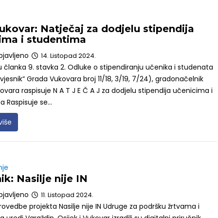
ukovar: Natječaj za dodjelu stipendija
ima i studentima
bjavljeno
14. Listopad 2024.
 članka 9. stavka 2. Odluke o stipendiranju učenika i studenata
 vjesnik“ Grada Vukovara broj 11/18, 3/19, 7/24), gradonačelnik
vara raspisuje N A T J E Č A J za dodjelu stipendija učenicima i
 Raspisuje se...
više
nje
ik: Nasilje nije IN
bjavljeno
11. Listopad 2024.
rovedbe projekta Nasilje nije IN Udruge za podršku žrtvama i