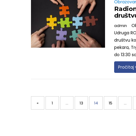
Obrazova
Radion
društv
O
admin
Udruga RO
društvu koj
pekara, Tr
do 13:30 s
Pročitaj 
Posts
navigation
Page
Page
Page
Page
«
1
…
13
14
15
…