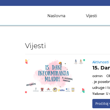
Skip
to
content
Naslovna
Vijesti
Vijesti
Aktivnosti
15. Da
O
admin
. je pose
udruge i to: 𝟏𝟓 𝒈
𝑽𝒖𝒌𝒐𝒗𝒂𝒓. U
Pročitaj 