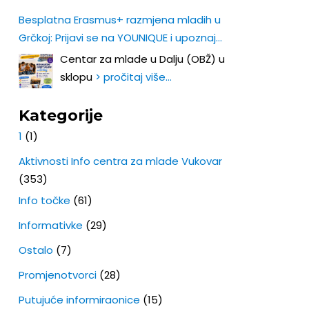
Besplatna Erasmus+ razmjena mladih u
Grčkoj: Prijavi se na YOUNIQUE i upoznaj
Europu iz prve ruke!
Centar za mlade u Dalju (OBŽ) u
sklopu
> pročitaj više…
Kategorije
1
(1)
Aktivnosti Info centra za mlade Vukovar
(353)
Info točke
(61)
Informativke
(29)
Ostalo
(7)
Promjenotvorci
(28)
Putujuće informiraonice
(15)