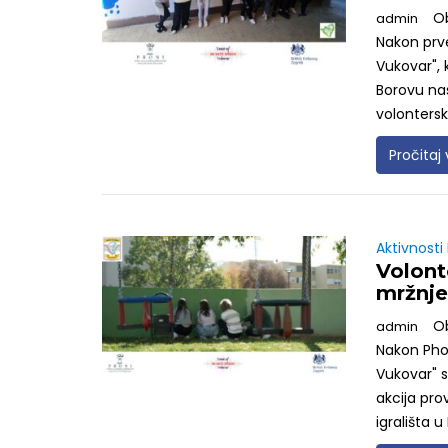
O
admin
Nakon prve
Vukovar", 
Borovu nas
volonterska
Pročitaj 
Aktivnosti
Volont
mržnj
O
admin
Nakon Phot
Vukovar" s
akcija pro
igrališta u