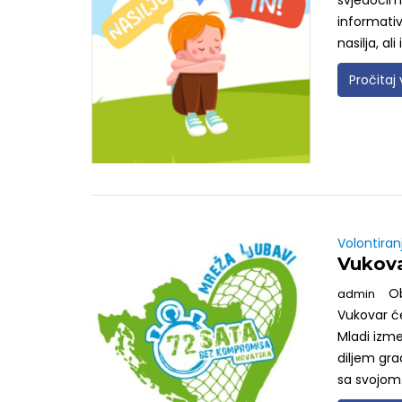
svjedocima 
informati
nasilja, al
Pročitaj 
Volontiran
Vukova
O
admin
Vukovar ć
Mladi izme
diljem grad
sa svojom.