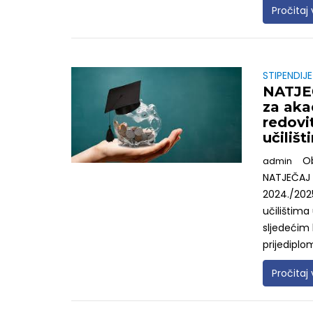
Pročitaj 
STIPENDIJE
NATJEČ
za aka
redovi
učiliš
O
admin
NATJEČAJ z
2024./2025
učilištima
sljedećim
prijediplo
Pročitaj 