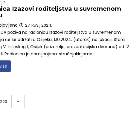
nje
ica Izazovi roditeljstva u suvremenom
u
bjavljeno
27. RuSij 2024.
DA poziva na radionicu Izazovi roditeljstva u suvremenom
a će se održati u Osijeku, 1.10.2024. (utorak) na lokaciji Stara
g V. Lisinskog 1, Osijek (prizemlje, prezentacijska dvorana) od 12
ati Radionica je namijenjena: stručnjakinjama i...
više
Page
223
»