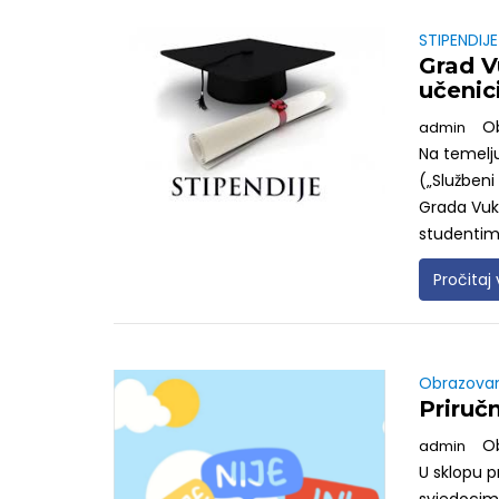
STIPENDIJE
Grad V
učenic
O
admin
Na temelju
(„Službeni
Grada Vuko
studentima
Pročitaj 
Obrazova
Priručn
O
admin
U sklopu p