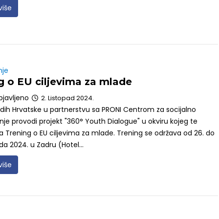
više
nje
g o EU ciljevima za mlade
bjavljeno
2. Listopad 2024.
dih Hrvatske u partnerstvu sa PRONI Centrom za socijalno
e provodi projekt "360° Youth Dialogue" u okviru kojeg te
a Trening o EU ciljevima za mlade. Trening se održava od 26. do
ada 2024. u Zadru (Hotel...
više