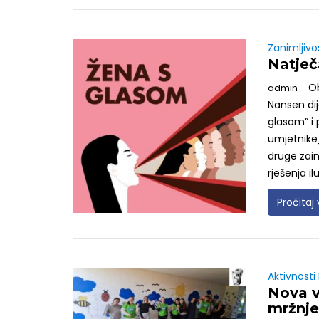
Zanimljivo
Natječa
O
admin
Nansen dij
glasom” i 
umjetnike_
druge zain
rješenja il
Pročitaj 
Aktivnosti
Nova v
mržnj