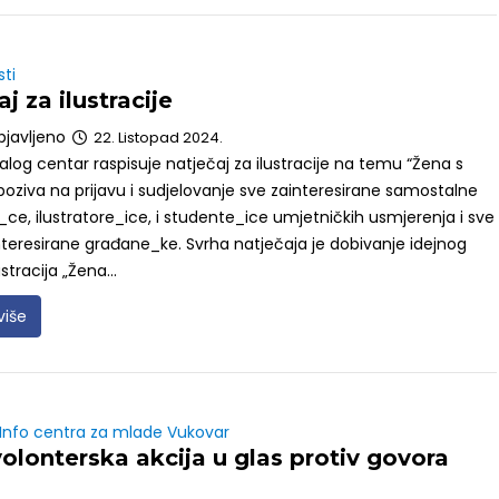
sti
j za ilustracije
bjavljeno
22. Listopad 2024.
alog centar raspisuje natječaj za ilustracije na temu “Žena s
poziva na prijavu i sudjelovanje sve zainteresirane samostalne
ce, ilustratore_ice, i studente_ice umjetničkih usmjerenja i sve
teresirane građane_ke. Svrha natječaja je dobivanje idejnog
ustracija „Žena...
više
 Info centra za mlade Vukovar
olonterska akcija u glas protiv govora
e