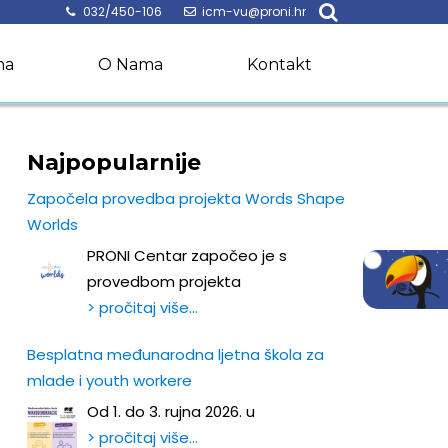
032/450-106
icm-vu@proni.hr
na
O Nama
Kontakt
Najpopularnije
Započela provedba projekta Words Shape
Worlds
PRONI Centar započeo je s
provedbom projekta
> pročitaj više…
Besplatna međunarodna ljetna škola za
mlade i youth workere
Od 1. do 3. rujna 2026. u
> pročitaj više…