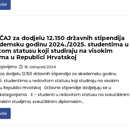
više
AJ za dodjelu 12.150 državnih stipendija
demsku godinu 2024./2025. studentima u
tom statusu koji studiraju na visokim
tima u Republici Hrvatskoj
bjavljeno
16. Listopad 2024.
a dodjelu 12.150 državnih stipendija za akademsku godinu
. studentima u redovitom statusu koji studiraju na visokim
 u Republici Hrvatskoj Državne stipendije dodjeljuju se u
 kategorijama: E - studenti u redovitom statusu na sveučilišnim
mskim studijima, sveučilišnim diplomskim...
više