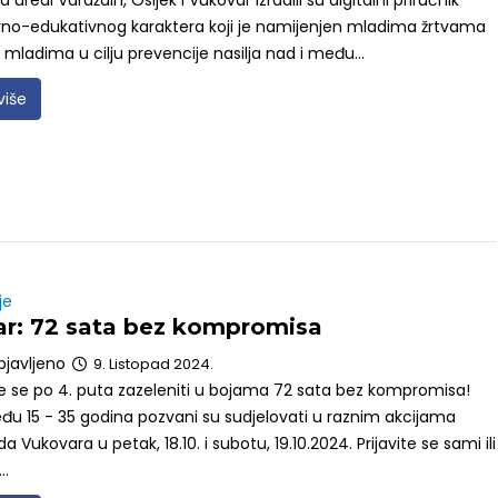
uredi Varaždin, Osijek i Vukovar izradili su digitalni priručnik
vno-edukativnog karaktera koji je namijenjen mladima žrtvama
i i mladima u cilju prevencije nasilja nad i među...
više
je
r: 72 sata bez kompromisa
bjavljeno
9. Listopad 2024.
e se po 4. puta zazeleniti u bojama 72 sata bez kompromisa!
đu 15 - 35 godina pozvani su sudjelovati u raznim akcijama
a Vukovara u petak, 18.10. i subotu, 19.10.2024. Prijavite se sami ili
..