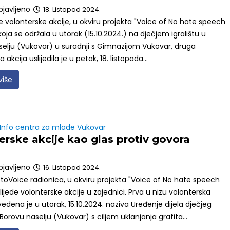
bjavljeno
18. Listopad 2024.
 volonterske akcije, u okviru projekta "Voice of No hate speech
koja se održala u utorak (15.10.2024.) na dječjem igralištu u
elju (Vukovar) u suradnji s Gimnazijom Vukovar, druga
 akcija uslijedila je u petak, 18. listopada...
više
 Info centra za mlade Vukovar
erske akcije kao glas protiv govora
e
bjavljeno
16. Listopad 2024.
oVoice radionica, u okviru projekta "Voice of No hate speech
lijede volonterske akcije u zajednici. Prva u nizu volonterska
vedena je u utorak, 15.10.2024. naziva Uređenje dijela dječjeg
 Borovu naselju (Vukovar) s ciljem uklanjanja grafita...