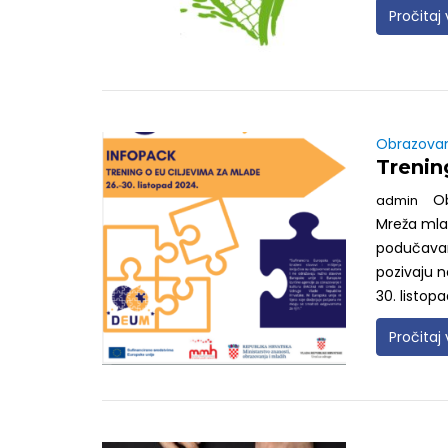
Pročitaj 
Obrazova
Trenin
O
admin
Mreža mla
podučavanj
pozivaju n
30. listop
Pročitaj 