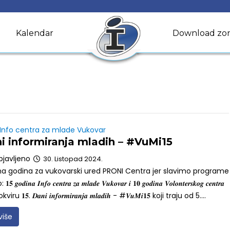
Kalendar
Download zo
 Info centra za mlade Vukovar
ni informiranja mladih – #VuMi15
bjavljeno
30. Listopad 2024.
bna godina za vukovarski ured PRONI Centra jer slavimo programe
𝒐𝒅𝒊𝒏𝒂 𝑰𝒏𝒇𝒐 𝒄𝒆𝒏𝒕𝒓𝒂 𝒛𝒂 𝒎𝒍𝒂𝒅𝒆 𝑽𝒖𝒌𝒐𝒗𝒂𝒓 𝒊 𝟏𝟎 𝒈𝒐𝒅𝒊𝒏𝒂 𝑽𝒐𝒍𝒐𝒏𝒕𝒆𝒓𝒔𝒌𝒐𝒈 𝒄𝒆𝒏𝒕𝒓𝒂
 okviru 𝟏𝟓. 𝑫𝒂𝒏𝒊 𝒊𝒏𝒇𝒐𝒓𝒎𝒊𝒓𝒂𝒏𝒋𝒂 𝒎𝒍𝒂𝒅𝒊𝒉 - #𝑽𝒖𝑴𝒊𝟏𝟓 koji traju od 5....
više