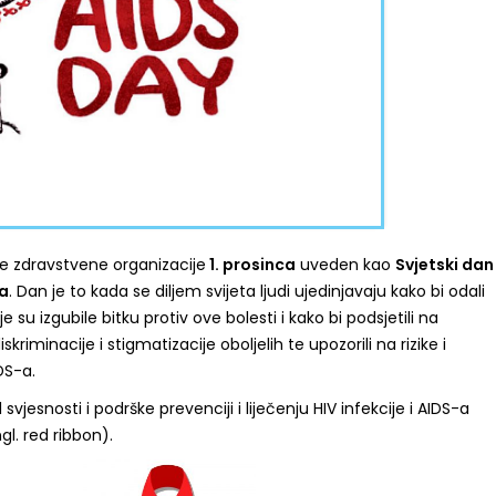
ske zdravstvene organizacije
1. prosinca
uveden kao
Svjetski dan
a
. Dan je to kada se diljem svijeta ljudi ujedinjavaju kako bi odali
su izgubile bitku protiv ove bolesti i kako bi podsjetili na
skriminacije i stigmatizacije oboljelih te upozorili na rizike i
DS-a.
jesnosti i podrške prevenciji i liječenju HIV infekcije i AIDS-a
l. red ribbon).