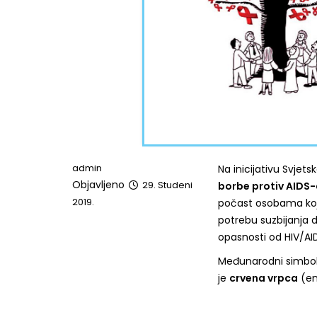
admin
Na inicijativu Svjet
Objavljeno
29. Studeni
borbe protiv AIDS-
2019.
počast osobama koje 
potrebu suzbijanja di
opasnosti od HIV/AI
Međunarodni simbol sv
je
crvena vrpca
(eng