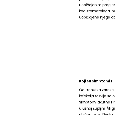
uobičajenim pregled
kod stomatologa, pu
uobičajene njege ob
Koji su simptomi HI
Od trenutka zaraze 
infekcija razvija se 
Simptomi akutne HIV-i
u usnoj šupljini i/il
obično traje 10-ak g