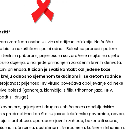
ziti?
IV-om zaražena osoba u svim stadijima infekcije. Najčešće
ze bio je nezaštićeni spolni odnos. Bolest se prenosi i putem
esterilnim priborom, prijenosom sa zaražene majke na dijete
sno dojenja, a najrjeđe primanjem zaraženih krvnih derivata.
čini prijenosa.
Rizičan je svaki kontakt ozlijeđene kože
 krvlju odnosno sjemenom tekućinom ili sekretom rodnice
erojatnost prijenosa HIV virusa povećava obolijevanje od neke
e bolesti (gonoreja, klamidija, sifilis, trihomonijaza, HPV,
atitis i druge).
rukovanjem, grljenjem i drugim uobičajenim međuljudskim
 s predmetima kao što su javne telefonske govornice, novac,
aju ili autobusu, uporabom javnih zahoda, bazena ili sauna,
šama, ručnicima, posteljinom, šmrcanjem, kašljem i kihanjem,