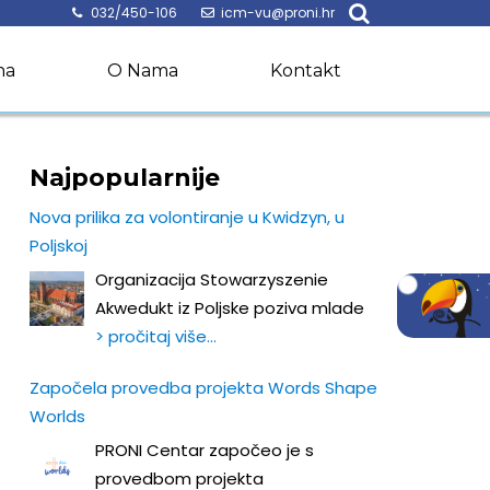
032/450-106
icm-vu@proni.hr
na
O Nama
Kontakt
Najpopularnije
Nova prilika za volontiranje u Kwidzyn, u
Poljskoj
Organizacija Stowarzyszenie
Akwedukt iz Poljske poziva mlade
> pročitaj više…
Započela provedba projekta Words Shape
Worlds
PRONI Centar započeo je s
provedbom projekta