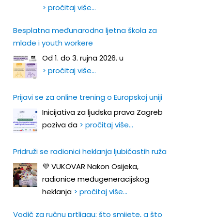
> pročitaj više…
Besplatna međunarodna ljetna škola za
mlade i youth workere
Od 1. do 3. rujna 2026. u
> pročitaj više…
Prijavi se za online trening o Europskoj uniji
Inicijativa za ljudska prava Zagreb
poziva da
> pročitaj više…
Pridruži se radionici heklanja ljubičastih ruža
💜 VUKOVAR Nakon Osijeka,
radionice međugeneracijskog
heklanja
> pročitaj više…
Vodič za ručnu prtljagu: što smijete, a što