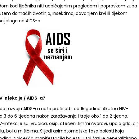
om kod liječnika niti uobičajenim pregledom i popravkom zuba
tem domaćih životinja, insektima, davanjem krvi ili tijekom
oljeloga od AIDS-a.
V infekcije / AIDS-a?
do razvoja AIDS-a može proći od 1 do 15 godina. Akutna HIV-
od 3 do 6 tjedana nakon zaražavanja i traje oko 1 do 2 tjedna.
nfekcije su: vrućica, osip, otečeni limfni čvorovi, upala grla, čir
i grlu, bol u mišićima. Slijedi asimptomatska faza bolesti koja
odina, Najčešća manifestacija bolesti u toj fazi je generalizirano