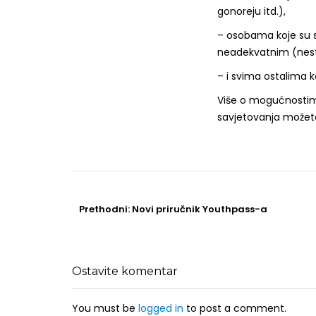
gonoreju itd.),
– osobama koje su se
neadekvatnim (nest
– i svima ostalima ko
Više o mogućnostima
savjetovanja možete
Post
navigation
Prethodni
Prethodni:
Novi priručnik Youthpass-a
post
Ostavite komentar
You must be
logged in
to post a comment.