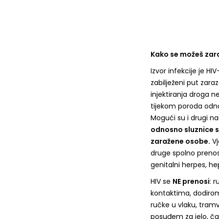
Kako se možeš zara
Izvor infekcije je H
zabilježeni put zara
injektiranja droga n
tijekom poroda odno
Mogući su i drugi na
odnosno sluznice s
zaražene osobe.
Vj
druge spolno prenosiv
genitalni herpes, hep
HIV se
NE prenosi
: 
kontaktima, dodirom
ručke u vlaku, tramv
posuđem za jelo, ča