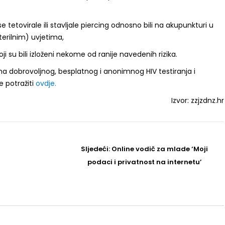
 tetovirale ili stavljale piercing odnosno bili na akupunkturi u
erilnim) uvjetima,
ji su bili izloženi nekome od ranije navedenih rizika.
 dobrovoljnog, besplatnog i anonimnog HIV testiranja i
 potražiti
ovdje.
Izvor: zzjzdnz.hr
Sljedeći
Sljedeći:
Online vodič za mlade ‘Moji
Post
podaci i privatnost na internetu’