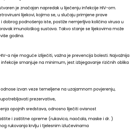
stvaren je značajan napredak u liječenju infekcije HIV-om.
trovirusni lijekovi, kojima se, u slučaju primjene prave
 i dobrog podnošenja iste, postiže nemjerljiva količina virusa u
oravak imunološkog sustava. Takvo stanje se lijekovima može
 više godina.
V-a nije moguće izliječiti, važna je prevencija bolesti. Najvažnija
k infekcije smanjuje na minimum, jest izbjegavanje rizičnih oblika
e odnose izvan veze temeljene na uzajamnom povjerenju,
 upotrebljavati prezervative,
tenja opojnih sredstava, odnosno liječiti ovisnost
aštite i zaštitne opreme (rukavica, naočala, maske i dr. )
nog rukovanja krvlju i tjelesnim izlučevinama