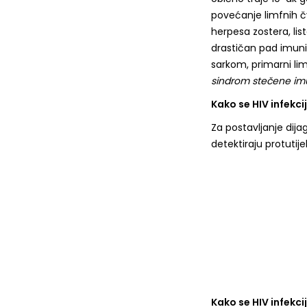
povećanje limfnih čv
herpesa zostera, list
drastičan pad imunit
sarkom, primarni li
sindrom stečene imu
Kako se HIV infekci
Za postavljanje dijag
detektiraju protutijel
Kako se HIV infekcij