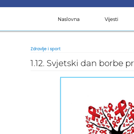
Skip
to
content
Naslovna
Vijesti
Zdravlje i sport
1.12. Svjetski dan borbe p