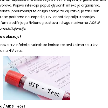
orova. Pojava infekcija poput gljivičnih infekcija organizma,
erioze, pneumonija te drugih stanja za čiji razvoj je zaslužan
eta: periferna neuropatija, HIV-encefalopatija, Kaposijev
mfom središnjega živčanog sustava i drugo nazivamo
AIDS ili
nodeficijencije.
ja dokazuje?
noze HIV infekcije rutinski se koriste testovi kojima se u krvi
a na HIV virus.
a / AIDS liječe?