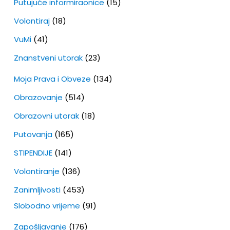
Putujuće informiraonice
(15)
Volontiraj
(18)
VuMi
(41)
Znanstveni utorak
(23)
Moja Prava i Obveze
(134)
Obrazovanje
(514)
Obrazovni utorak
(18)
Putovanja
(165)
STIPENDIJE
(141)
Volontiranje
(136)
Zanimljivosti
(453)
Slobodno vrijeme
(91)
Zapošljavanje
(176)