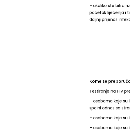
– ukoliko ste bili u 
početak liječenja i 
daljnji prijenos infekc
Kome se preporuča 
Testiranje na HIV pr
– osobama koje su i
spolni odnos sa stra
– osobama koje su in
– osobama koje su im