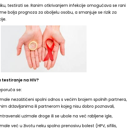
riziku, testirati se. Ranim otkrivanjem infekcije omogućava se rani
time bolja prognoza za oboljelu osobu, a smanjuje se rizik za
ije.
testiranje na HIV?
eporuča se:
male nezaštićeni spolni odnos s većim brojem spolnih partnera,
nim državljanima ili partnerom kojeg nisu dobro poznavali,
travenski uzimale droge ili se ubole na već rabljene igle,
ale već u životu neku spolno prenosivu bolest (HPV, sifilis,