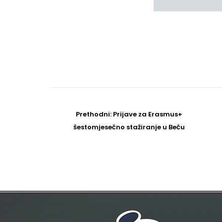
Post
navigation
Prethodni
Prethodni:
Prijave za Erasmus+
post
šestomjesečno stažiranje u Beču