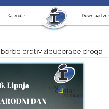
Kalendar
Download zo
borbe protiv zlouporabe droga