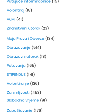
Putujuće informiraonice
(15)
Volontiraj
(18)
VuMi
(41)
Znanstveni utorak
(23)
Moja Prava i Obveze
(134)
Obrazovanje
(514)
Obrazovni utorak
(18)
Putovanja
(165)
STIPENDIJE
(141)
Volontiranje
(136)
Zanimljivosti
(453)
Slobodno vrijeme
(91)
Zapošljavanje
(176)