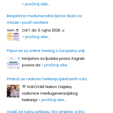
> pročitaj više…
Besplatna međunarodna ljetna škola za
mlade i youth workere
Od 1. do 3. rujna 2026. u
> pročitaj više…
Prijavi se za online trening o Europskoj uniji
Inicijativa za ljudska prava Zagreb
poziva da
> pročitaj više…
Pridruži se radionici heklanja ljubičastih ruža
💜 VUKOVAR Nakon Osijeka,
radionice međugeneracijskog
heklanja
> pročitaj više…
Vodič za ručnu prtljagu: što smijete, a što