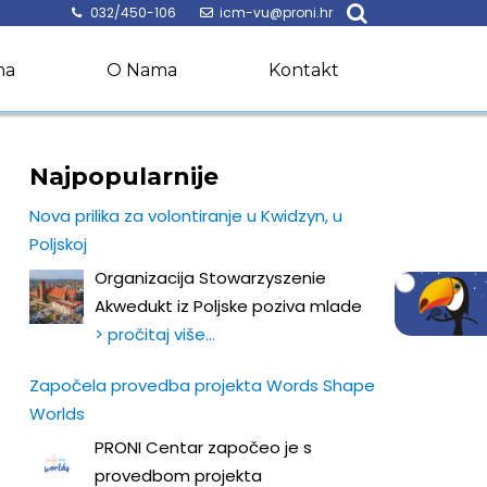
032/450-106
icm-vu@proni.hr
na
O Nama
Kontakt
Najpopularnije
Nova prilika za volontiranje u Kwidzyn, u
Poljskoj
Organizacija Stowarzyszenie
Akwedukt iz Poljske poziva mlade
> pročitaj više…
Započela provedba projekta Words Shape
Worlds
PRONI Centar započeo je s
provedbom projekta