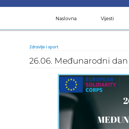
Skip
to
content
Naslovna
Vijesti
Zdravlje i sport
26.06. Međunarodni dan 