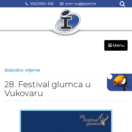
Skip
032/450-106
icm-vu@proni.hr
to
content
Menu
Slobodno vrijeme
28. Festival glumca u
Vukovaru