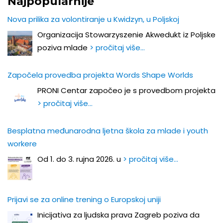
Najpopularnije
Nova prilika za volontiranje u Kwidzyn, u Poljskoj
Organizacija Stowarzyszenie Akwedukt iz Poljske
poziva mlade
> pročitaj više…
Započela provedba projekta Words Shape Worlds
PRONI Centar započeo je s provedbom projekta
> pročitaj više…
Besplatna međunarodna ljetna škola za mlade i youth
workere
Od 1. do 3. rujna 2026. u
> pročitaj više…
Prijavi se za online trening o Europskoj uniji
Inicijativa za ljudska prava Zagreb poziva da