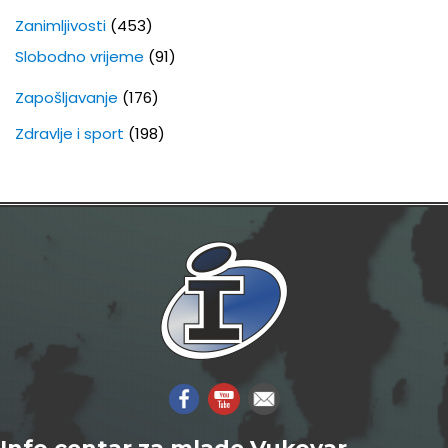
Zanimljivosti
(453)
Slobodno vrijeme
(91)
Zapošljavanje
(176)
Zdravlje i sport
(198)