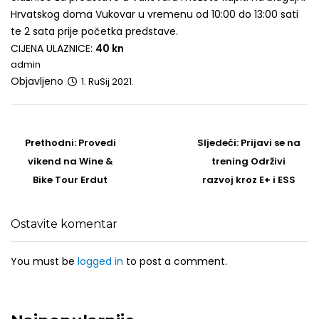
Hrvatskog doma Vukovar u vremenu od 10:00 do 13:00 sati
te 2 sata prije početka predstave.
CIJENA ULAZNICE:
40 kn
admin
Objavljeno
1. RuSij 2021.
Post
navigation
Prethodni
Sljedeći
Prethodni:
Provedi
Sljedeći:
Prijavi se na
post
Post
vikend na Wine &
trening Održivi
Bike Tour Erdut
razvoj kroz E+ i ESS
Ostavite komentar
You must be
logged in
to post a comment.