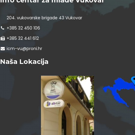
Info centar za mlade Vukovar
204. vukovarske brigade 43 Vukovar
+385 32 450 106
+385 32 441 612
icm-vu@proni.hr
Naša Lokacija