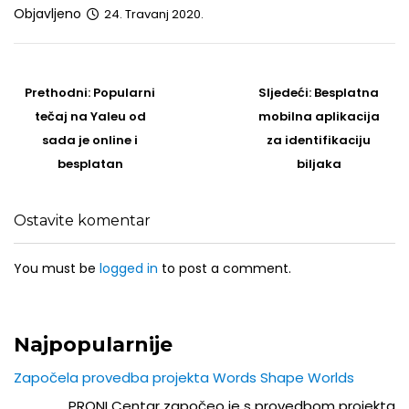
Objavljeno
24. Travanj 2020.
Post
navigation
Prethodni
Sljedeći
Prethodni:
Popularni
Sljedeći:
Besplatna
post
Post
tečaj na Yaleu od
mobilna aplikacija
sada je online i
za identifikaciju
besplatan
biljaka
Ostavite komentar
You must be
logged in
to post a comment.
Najpopularnije
Započela provedba projekta Words Shape Worlds
PRONI Centar započeo je s provedbom projekta