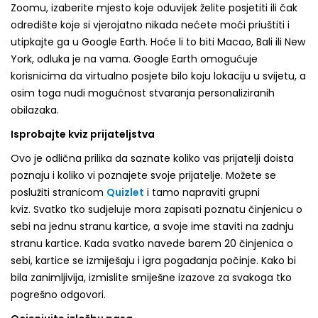
Zoomu, izaberite mjesto koje oduvijek želite posjetiti ili čak
odredište koje si vjerojatno nikada nećete moći priuštiti i
utipkajte ga u Google Earth. Hoće li to biti Macao, Bali ili New
York, odluka je na vama. Google Earth omogućuje
korisnicima da virtualno posjete bilo koju lokaciju u svijetu, a
osim toga nudi mogućnost stvaranja personaliziranih
obilazaka.
Isprobajte kviz prijateljstva
Ovo je odlična prilika da saznate koliko vas prijatelji doista
poznaju i koliko vi poznajete svoje prijatelje. Možete se
poslužiti stranicom
Quizlet
i tamo napraviti grupni
kviz. Svatko tko sudjeluje mora zapisati poznatu činjenicu o
sebi na jednu stranu kartice, a svoje ime staviti na zadnju
stranu kartice. Kada svatko navede barem 20 činjenica o
sebi, kartice se izmiješaju i igra pogađanja počinje. Kako bi
bila zanimljivija, izmislite smiješne izazove za svakoga tko
pogrešno odgovori.