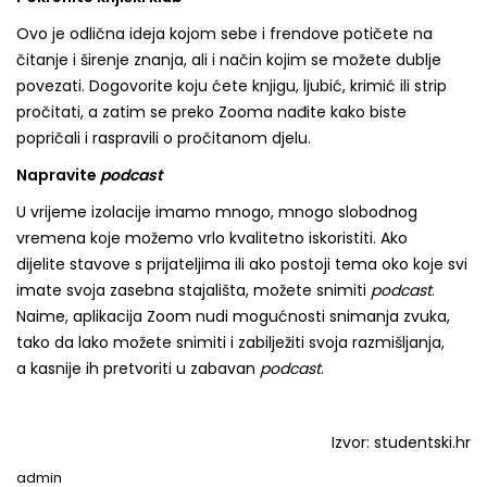
Ovo je odlična ideja kojom sebe i frendove potičete na
čitanje i širenje znanja, ali i način kojim se možete dublje
povezati. Dogovorite koju ćete knjigu, ljubić, krimić ili strip
pročitati, a zatim se preko Zooma nađite kako biste
popričali i raspravili o pročitanom djelu.
Napravite
podcast
U vrijeme izolacije imamo mnogo, mnogo slobodnog
vremena koje možemo vrlo kvalitetno iskoristiti. Ako
dijelite stavove s prijateljima ili ako postoji tema oko koje svi
imate svoja zasebna stajališta, možete snimiti
podcast
.
Naime, aplikacija Zoom nudi mogućnosti snimanja zvuka,
tako da lako možete snimiti i zabilježiti svoja razmišljanja,
a kasnije ih pretvoriti u zabavan
podcast
.
Izvor: studentski.hr
admin