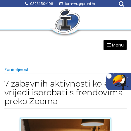
Skip
032/450-106
icm-vu@proni.hr
to
content
Menu
Zanimljivosti
7 zabavnih aktivnosti koje
vrijedi isprobati s frendovima
preko Zooma