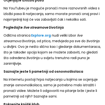
Ocjenjujte izložbu pasa
Na YouTubeu je moguće pronaći more raznovrsnih videa s
izložbi pasa ili natjecanja, samo morate pronaći onaj pravi i
najsmješniji koji će vas zabavljati čak i nekoliko sati.
Pogledajte
live streamove
životinja
Odlična stranica
Explore.org
nudi veliki izbor
live
streamova
životinja, od ptica, medvjeda pa sve do životinja
u divljini. Ovo je nešto slično kao i gledanje dokumentaraca,
što je također opcija kojom se možete zabaviti, no gledati
što određena životinja u svijetu trenutno radi puno je
zanimljivije.
Saznajte jeste li pametniji od osnovnoškolaca
Na internetu postoji hrpa natjecanja u kojima se ocjenjuje
znanje osnovnoškolaca, samo je potrebno malo istražiti i
pronaći videe. Možete li odgovoriti na pitanje brže i jeste li
pametniji od njih? Saznajte sami.
Pokrenite knjiški klub