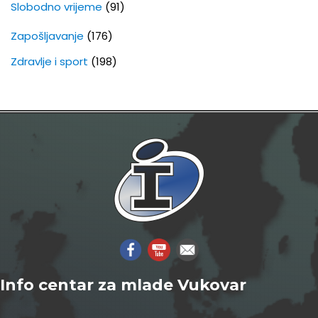
Slobodno vrijeme
(91)
Zapošljavanje
(176)
Zdravlje i sport
(198)
Info centar za mlade Vukovar