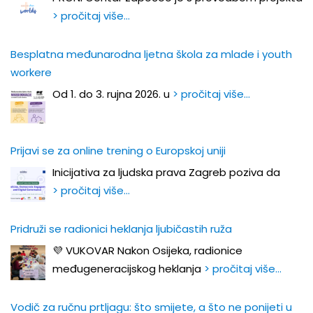
> pročitaj više…
Besplatna međunarodna ljetna škola za mlade i youth
workere
Od 1. do 3. rujna 2026. u
> pročitaj više…
Prijavi se za online trening o Europskoj uniji
Inicijativa za ljudska prava Zagreb poziva da
> pročitaj više…
Pridruži se radionici heklanja ljubičastih ruža
💜 VUKOVAR Nakon Osijeka, radionice
međugeneracijskog heklanja
> pročitaj više…
Vodič za ručnu prtljagu: što smijete, a što ne ponijeti u