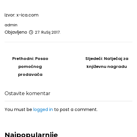
Izvor: x-ica.com
admin
Objavljeno
27. RuSij 2017.
Post
navigation
Prethodni
Sljedeći
Prethodni:
Posao
Sljedeći:
Natječaj za
post
Post
pomoćnog
književnu nagradu
prodavača
Ostavite komentar
You must be
logged in
to post a comment.
Najpopularnije