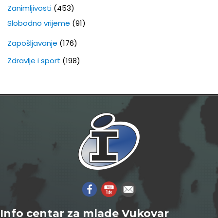
Zanimljivosti
(453)
Slobodno vrijeme
(91)
Zapošljavanje
(176)
Zdravlje i sport
(198)
Info centar za mlade Vukovar