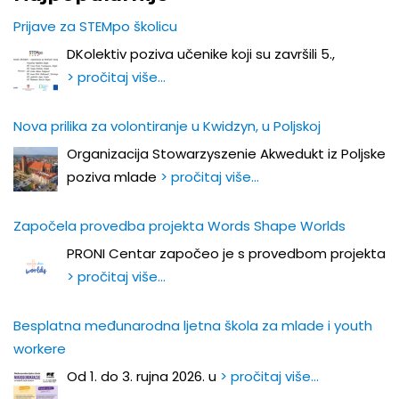
Prijave za STEMpo školicu
DKolektiv poziva učenike koji su završili 5.,
> pročitaj više…
Nova prilika za volontiranje u Kwidzyn, u Poljskoj
Organizacija Stowarzyszenie Akwedukt iz Poljske
poziva mlade
> pročitaj više…
Započela provedba projekta Words Shape Worlds
PRONI Centar započeo je s provedbom projekta
> pročitaj više…
Besplatna međunarodna ljetna škola za mlade i youth
workere
Od 1. do 3. rujna 2026. u
> pročitaj više…