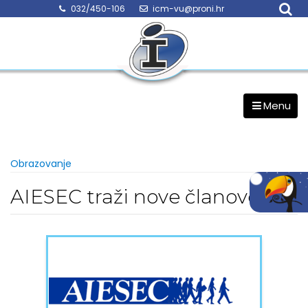
Skip
032/450-106
icm-vu@proni.hr
to
content
Menu
Obrazovanje
AIESEC traži nove članove