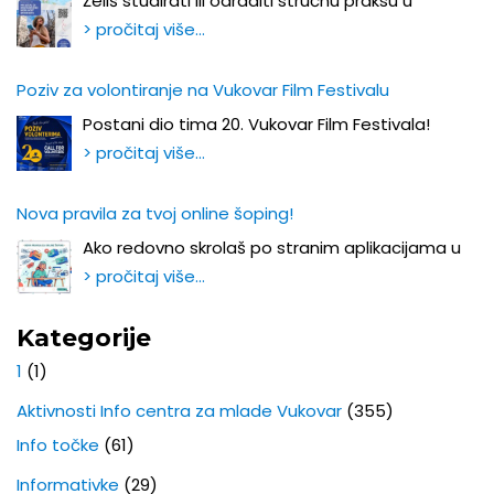
Želiš studirati ili odraditi stručnu praksu u
> pročitaj više…
Poziv za volontiranje na Vukovar Film Festivalu
Postani dio tima 20. Vukovar Film Festivala!
> pročitaj više…
Nova pravila za tvoj online šoping!
Ako redovno skrolaš po stranim aplikacijama u
> pročitaj više…
Kategorije
1
(1)
Aktivnosti Info centra za mlade Vukovar
(355)
Info točke
(61)
Informativke
(29)