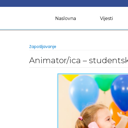
Skip
to
content
Naslovna
Vijesti
Zapošljavanje
Animator/ica – students