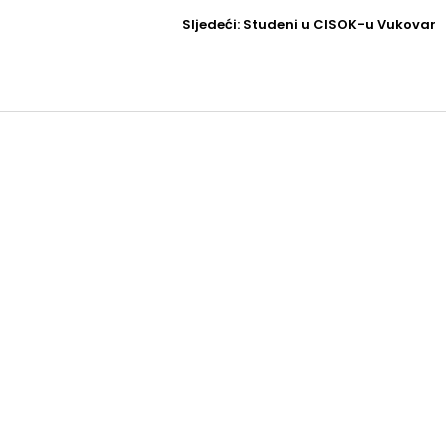
Sljedeći
Sljedeći:
Studeni u CISOK-u Vukovar
Post