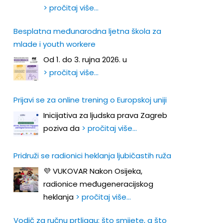
> pročitaj više…
Besplatna međunarodna ljetna škola za
mlade i youth workere
Od 1. do 3. rujna 2026. u
> pročitaj više…
Prijavi se za online trening o Europskoj uniji
Inicijativa za ljudska prava Zagreb
poziva da
> pročitaj više…
Pridruži se radionici heklanja ljubičastih ruža
💜 VUKOVAR Nakon Osijeka,
radionice međugeneracijskog
heklanja
> pročitaj više…
Vodič za ručnu prtljagu: što smijete, a što