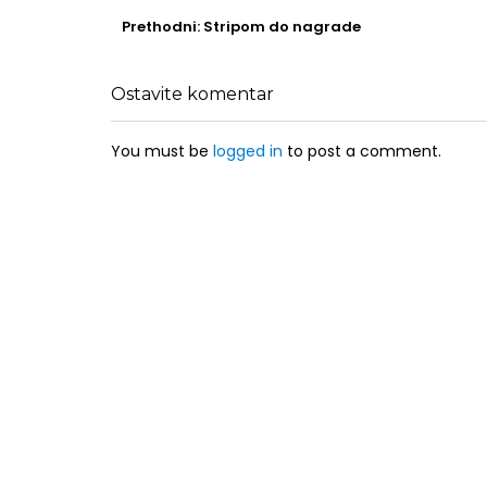
Post
navigation
Prethodni
Prethodni:
Stripom do nagrade
post
Ostavite komentar
You must be
logged in
to post a comment.