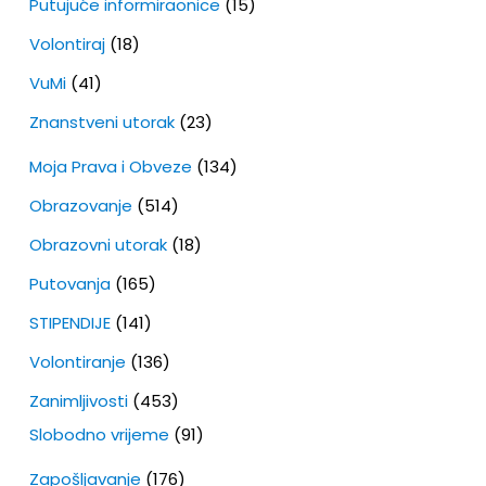
Putujuće informiraonice
(15)
Volontiraj
(18)
VuMi
(41)
Znanstveni utorak
(23)
Moja Prava i Obveze
(134)
Obrazovanje
(514)
Obrazovni utorak
(18)
Putovanja
(165)
STIPENDIJE
(141)
Volontiranje
(136)
Zanimljivosti
(453)
Slobodno vrijeme
(91)
Zapošljavanje
(176)