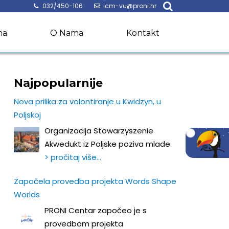
032/450-106
icm-vu@proni.hr
na
O Nama
Kontakt
Najpopularnije
Nova prilika za volontiranje u Kwidzyn, u
Poljskoj
Organizacija Stowarzyszenie
Akwedukt iz Poljske poziva mlade
> pročitaj više…
Započela provedba projekta Words Shape
Worlds
PRONI Centar započeo je s
provedbom projekta