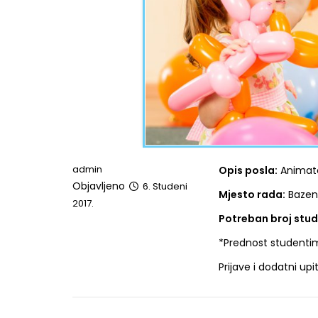
admin
Opis posla:
Animato
Objavljeno
6. Studeni
Mjesto rada:
Bazeni
2017.
Potreban broj stu
*Prednost studentima
Prijave i dodatni up