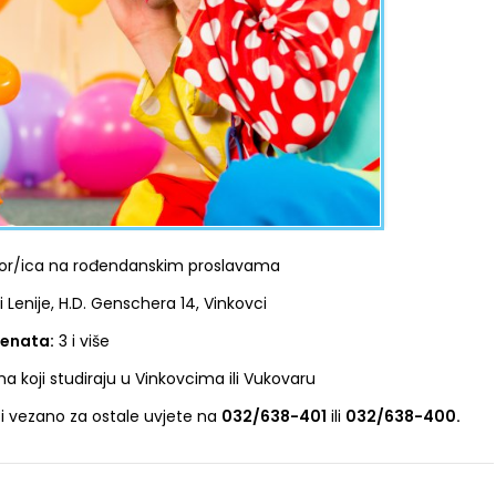
r/ica na rođendanskim proslavama
 Lenije, H.D. Genschera 14, Vinkovci
denata:
3 i više
 koji studiraju u Vinkovcima ili Vukovaru
iti vezano za ostale uvjete na
032/638-401
ili
032/638-400.