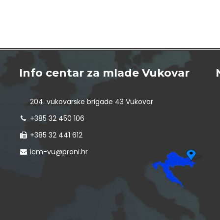
Info centar za mlade Vukovar
204. vukovarske brigade 43 Vukovar
+385 32 450 106
+385 32 441 612
icm-vu@proni.hr