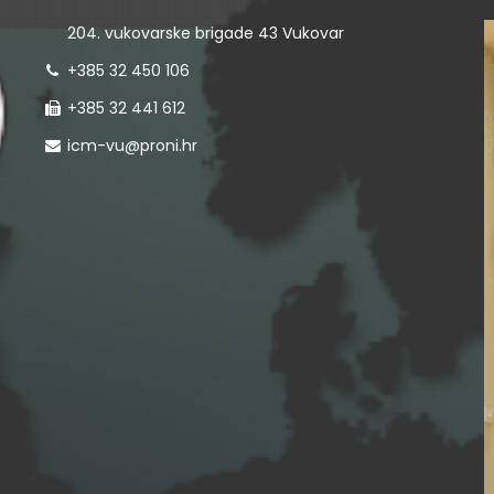
204. vukovarske brigade 43 Vukovar
+385 32 450 106
+385 32 441 612
icm-vu@proni.hr