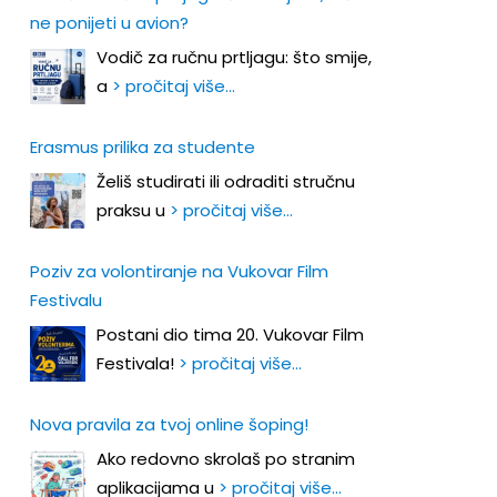
ne ponijeti u avion?
Vodič za ručnu prtljagu: što smije,
a
> pročitaj više…
Erasmus prilika za studente
Želiš studirati ili odraditi stručnu
praksu u
> pročitaj više…
Poziv za volontiranje na Vukovar Film
Festivalu
Postani dio tima 20. Vukovar Film
Festivala!
> pročitaj više…
Nova pravila za tvoj online šoping!
Ako redovno skrolaš po stranim
aplikacijama u
> pročitaj više…