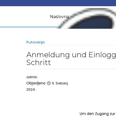
Skip
to
content
Naslovna
Vijesti
Putovanja
Anmeldung und Einloggen
Schritt
admin
Objavljeno
5. Svibanj
2024.
Um den Zugang zur O