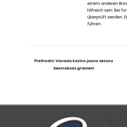
einem anderen Brow
hilfreich sein. Bei 
überprüft werden. E
führen.
Post
navigation
Prethodni
Prethodni:
Vavada kazino jauno sezonu
post
bezmaksas griezieni