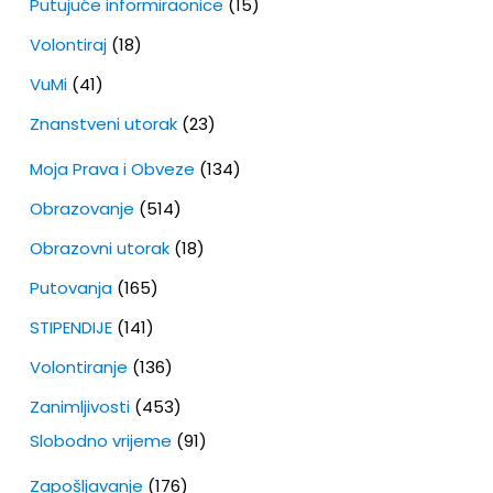
Putujuće informiraonice
(15)
Volontiraj
(18)
VuMi
(41)
Znanstveni utorak
(23)
Moja Prava i Obveze
(134)
Obrazovanje
(514)
Obrazovni utorak
(18)
Putovanja
(165)
STIPENDIJE
(141)
Volontiranje
(136)
Zanimljivosti
(453)
Slobodno vrijeme
(91)
Zapošljavanje
(176)