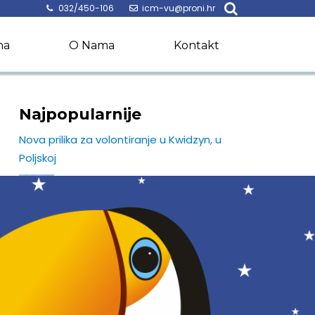
032/450-106
icm-vu@proni.hr
na
O Nama
Kontakt
Najpopularnije
Nova prilika za volontiranje u Kwidzyn, u
Poljskoj
Organizacija Stowarzyszenie
Akwedukt iz Poljske poziva mlade
> pročitaj više…
Započela provedba projekta Words Shape
Worlds
PRONI Centar započeo je s
provedbom projekta