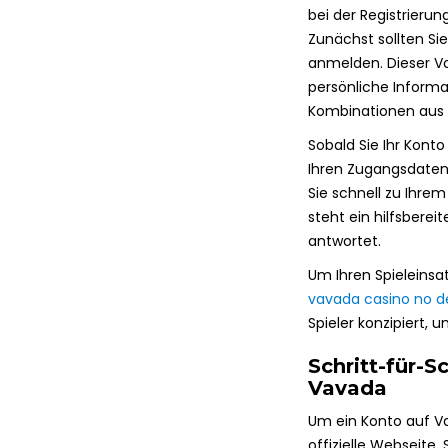
bei der Registrierun
Zunächst sollten Sie
anmelden. Dieser Vo
persönliche Informa
Kombinationen aus 
Sobald Sie Ihr Konto
Ihren Zugangsdaten e
Sie schnell zu Ihre
steht ein hilfsbere
antwortet.
Um Ihren Spieleins
vavada casino no d
Spieler konzipiert, 
Schritt-für-S
Vavada
Um ein Konto auf Va
offizielle Webseite.