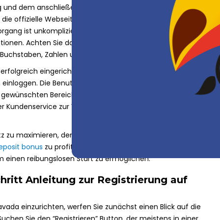
g und dem anschließenden Zugriff auf Ihr Konto klar strukturiert.
 die offizielle Webseite besuchen und sich für ein neues Konto
rgang ist unkompliziert und erfordert nur grundlegende
tionen. Achten Sie darauf, ein sicheres Passwort zu wählen, das
Buchstaben, Zahlen und Sonderzeichen enthält.
 erfolgreich eingerichtet haben, können Sie sich jederzeit mit
inloggen. Die Benutzeroberfläche ist intuitiv gestaltet, sodass
m gewünschten Bereich gelangen. Bei Fragen oder Problemen
iter Kundenservice zur Verfügung, der Ihnen rund um die Uhr
atz zu maximieren, denken Sie daran, von Angeboten wie dem
eposit bonus
zu profitieren. Diese Vorteile sind speziell für neue
um einen reibungslosen Start zu ermöglichen.
chritt Anleitung zur Registrierung auf
vada einzurichten, werfen Sie zunächst einen Blick auf die
 Suchen Sie den “Registrieren” Button, der meistens in einer