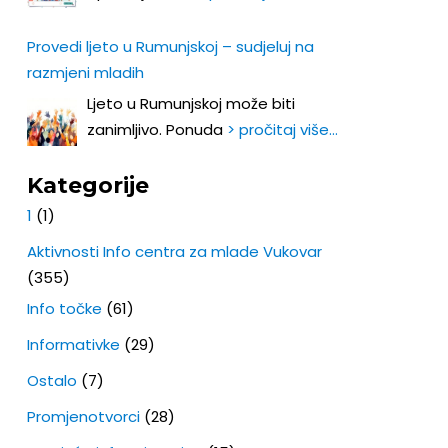
Provedi ljeto u Rumunjskoj – sudjeluj na
razmjeni mladih
Ljeto u Rumunjskoj može biti
zanimljivo. Ponuda
> pročitaj više…
Kategorije
1
(1)
Aktivnosti Info centra za mlade Vukovar
(355)
Info točke
(61)
Informativke
(29)
Ostalo
(7)
Promjenotvorci
(28)