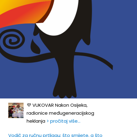
> pročitaj više…
Besplatna međunarodna ljetna škola za
mlade i youth workere
Od 1. do 3. rujna 2026. u
> pročitaj više…
Prijavi se za online trening o Europskoj uniji
Inicijativa za ljudska prava Zagreb
poziva da
> pročitaj više…
Pridruži se radionici heklanja ljubičastih ruža
💜 VUKOVAR Nakon Osijeka,
radionice međugeneracijskog
heklanja
> pročitaj više…
Vodič za ručnu prtljagu: što smijete, a što