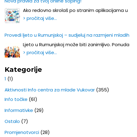
Nova pravila za tvoj online šoping!
Ako redovno skrolaš po stranim aplikacijama u
> pročitaj više…
Provedi ljeto u Rumunjskoj – sudjeluj na razmjeni mladih
Ljeto u Rumunjskoj može biti zanimljivo. Ponuda
> pročitaj više…
Kategorije
1
(1)
Aktivnosti Info centra za mlade Vukovar
(355)
Info točke
(61)
Informativke
(29)
Ostalo
(7)
Promjenotvorci
(28)