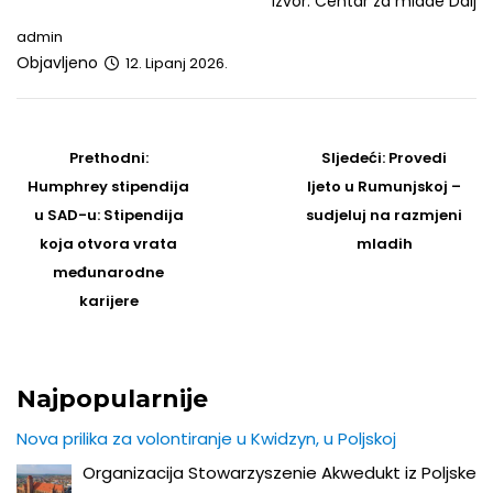
Izvor: Centar za mlade Dalj
admin
Objavljeno
12. Lipanj 2026.
Post
navigation
Prethodni
Sljedeći
Prethodni:
Sljedeći:
Provedi
post
Post
Humphrey stipendija
ljeto u Rumunjskoj –
u SAD-u: Stipendija
sudjeluj na razmjeni
koja otvora vrata
mladih
međunarodne
karijere
Najpopularnije
Nova prilika za volontiranje u Kwidzyn, u Poljskoj
Organizacija Stowarzyszenie Akwedukt iz Poljske