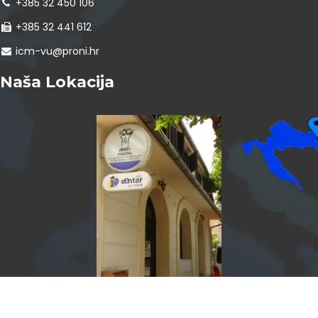
+385 32 450 106
+385 32 441 612
icm-vu@proni.hr
Naša Lokacija
InfoCentar by
Assist4web.com