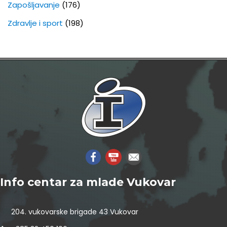
Zapošljavanje
(176)
Zdravlje i sport
(198)
Info centar za mlade Vukovar
204. vukovarske brigade 43 Vukovar