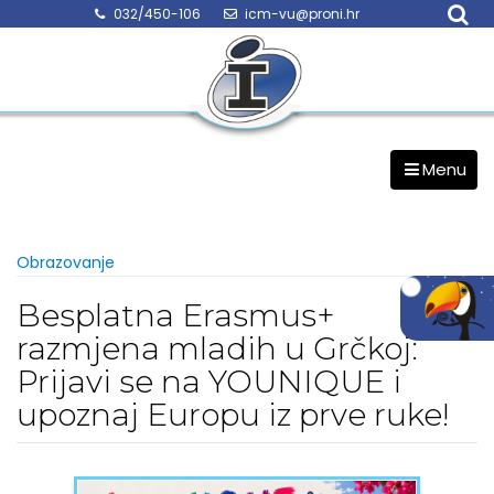
Skip
032/450-106
icm-vu@proni.hr
to
content
Menu
Obrazovanje
Besplatna Erasmus+
razmjena mladih u Grčkoj:
Prijavi se na YOUNIQUE i
upoznaj Europu iz prve ruke!