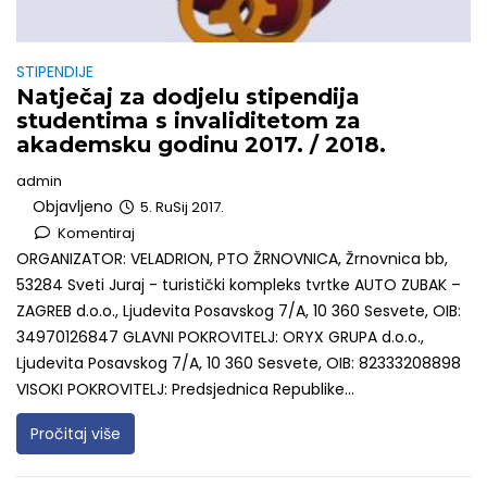
STIPENDIJE
Natječaj za dodjelu stipendija
studentima s invaliditetom za
akademsku godinu 2017. / 2018.
admin
Objavljeno
5. RuSij 2017.
Komentiraj
ORGANIZATOR: VELADRION, PTO ŽRNOVNICA, Žrnovnica bb,
53284 Sveti Juraj - turistički kompleks tvrtke AUTO ZUBAK –
ZAGREB d.o.o., Ljudevita Posavskog 7/A, 10 360 Sesvete, OIB:
34970126847 GLAVNI POKROVITELJ: ORYX GRUPA d.o.o.,
Ljudevita Posavskog 7/A, 10 360 Sesvete, OIB: 82333208898
VISOKI POKROVITELJ: Predsjednica Republike...
Pročitaj više