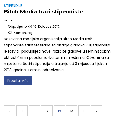
STIPENDIJE
Bitch Media traži stipendiste
admin
Objavljeno
16. Kolovoz 2017.
Komentiraj
Nezavisna medijska organizacija Bitch Media traži
stipendiste zainteresirane za pisanje članaka. Cilj stipendije
je razviti i poduprijeti nove, različite glasove u feminističkim,
aktivističkim i popularno-kulturnim medijima. Otvorena su
mjesta za četiri stipendije u trajanju od 3 mjeseca tijekom
2018. godine. Termini odrađivanja...
Pročitaj više
Posts
navigation
Page
Page
Page
Page
Page
«
1
…
12
13
14
15
»