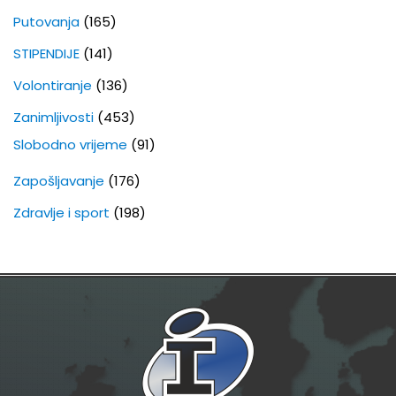
Putovanja
(165)
STIPENDIJE
(141)
Volontiranje
(136)
Zanimljivosti
(453)
Slobodno vrijeme
(91)
Zapošljavanje
(176)
Zdravlje i sport
(198)