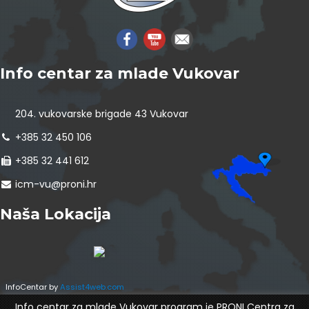
Info centar za mlade Vukovar
204. vukovarske brigade 43 Vukovar
+385 32 450 106
+385 32 441 612
icm-vu@proni.hr
Naša Lokacija
InfoCentar by
Assist4web.com
Info centar za mlade Vukovar program je PRONI Centra za