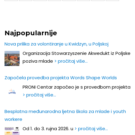
Najpopularnije
Nova prilika za volontiranje u Kwidzyn, u Poljskoj
Organizacija Stowarzyszenie Akwedukt iz Poljske
poziva mlade
> pročitaj više…
Započela provedba projekta Words Shape Worlds
PRONI Centar započeo je s provedbom projekta
> pročitaj više…
Besplatna međunarodna ljetna škola za mlade i youth
workere
Od 1. do 3. rujna 2026. u
> pročitaj više…