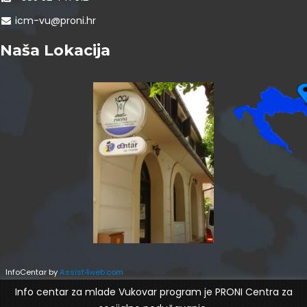
icm-vu@proni.hr
Naša Lokacija
InfoCentar by
Assist4web.com
Info centar za mlade Vukovar program je PRONI Centra za