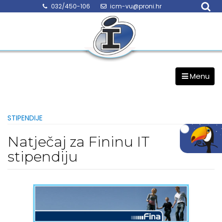
Skip
032/450-106
icm-vu@proni.hr
to
content
Menu
STIPENDIJE
Natječaj za Fininu IT
stipendiju