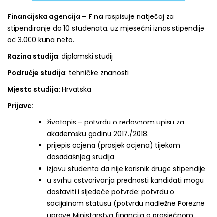
Financijska agencija – Fina
raspisuje natječaj za
stipendiranje do 10 studenata, uz mjesečni iznos stipendije
od 3.000 kuna neto.
Razina studija
: diplomski studij
Područje studija
: tehničke znanosti
Mjesto studija
: Hrvatska
Prijava:
životopis – potvrdu o redovnom upisu za
akademsku godinu 2017./2018.
prijepis ocjena (prosjek ocjena) tijekom
dosadašnjeg studija
izjavu studenta da nije korisnik druge stipendije
u svrhu ostvarivanja prednosti kandidati mogu
dostaviti i sljedeće potvrde: potvrdu o
socijalnom statusu (potvrdu nadležne Porezne
uprave Ministarstva financija o prosječnom