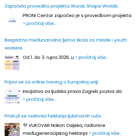
Započela provedba projekta Words Shape Worlds
PRONI Centar započeo je s provedbom projekta
> pročitaj više…
Besplatna međunarodna ljetna škola za mlade i youth
workere
Od 1. do 3. rujna 2026. u
> pročitaj više…
Prijavi se za online trening o Europskoj uniji
Inicijativa za ljudska prava Zagreb poziva da
> pročitaj više…
Pridruži se radionici heklanja ljubičastih ruža
💜 VUKOVAR Nakon Osijeka, radionice
međugeneracijskog heklanja
> pročitaj više…