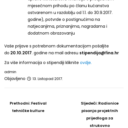
mjesečnom prihodu po članu kućanstva
ostvarenom u razdoblju od 1.1. do 30.9.2017.
godine), potvrde o postignućima na
natjecanjima, priznanjima, nagradama i
dodatnom obrazovanju
Vaše prijave s potrebnom dokumentacijom pošaljite
do
20.10.2017
. godine na mail adresu
stipendija@fina.hr
Za više informacija o stipendiji kliknite
ovdje.
admin
Objavljeno
13. Listopad 2017.
Post
navigation
Prethodni
Sljedeći
Prethodni:
Festival
Sljedeći:
Radionice
post
Post
tehničke kulture
pisanja projektnih
prijedloga za
strukovno