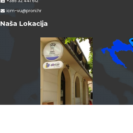
+385 32 441 612
icm-vu@proni.hr
Naša Lokacija
InfoCentar by
Assist4web.com
Info centar za mlade Vukovar program je PRONI Centra za