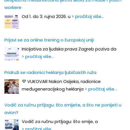
workere
Od 1. do 3. rujna 2026. u
> pročitaj više…
Prijavi se za online trening o Europskoj uniji
Inicijativa za ljudska prava Zagreb poziva da
> pročitaj više…
Pridruži se radionici heklanja ljubičastih ruža
💜 VUKOVAR Nakon Osijeka, radionice
međugeneracijskog heklanja
> pročitaj više…
Vodič za ručnu prtljagu: što smijete, a što ne ponijeti u
avion?
Vodič za ručnu prtljagu: što smije, a
> pročitaj više…