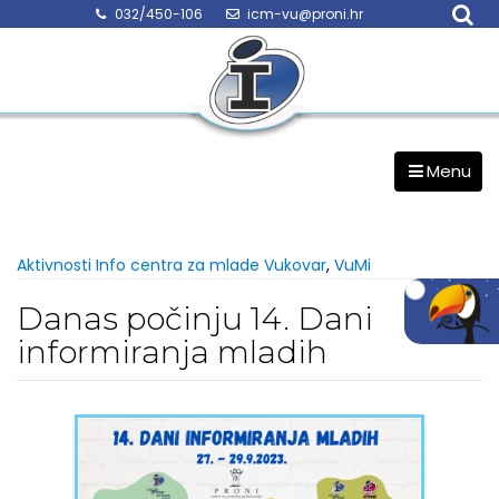
Skip
032/450-106
icm-vu@proni.hr
to
content
Menu
Aktivnosti Info centra za mlade Vukovar
,
VuMi
Danas počinju 14. Dani
informiranja mladih