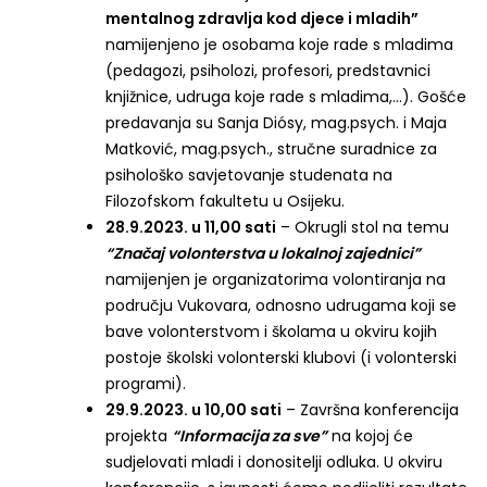
mentalnog zdravlja kod djece i mladih”
namijenjeno je osobama koje rade s mladima
(pedagozi, psiholozi, profesori, predstavnici
knjižnice, udruga koje rade s mladima,…). Gošće
predavanja su Sanja Diósy, mag.psych. i Maja
Matković, mag.psych., stručne suradnice za
psihološko savjetovanje studenata na
Filozofskom fakultetu u Osijeku.
28.9.2023. u 11,00 sati
– Okrugli stol na temu
“Značaj volonterstva u lokalnoj zajednici”
namijenjen je organizatorima volontiranja na
području Vukovara, odnosno udrugama koji se
bave volonterstvom i školama u okviru kojih
postoje školski volonterski klubovi (i volonterski
programi).
29.9.2023. u 10,00 sati
– Završna konferencija
projekta
“Informacija za sve”
na kojoj će
sudjelovati mladi i donositelji odluka. U okviru