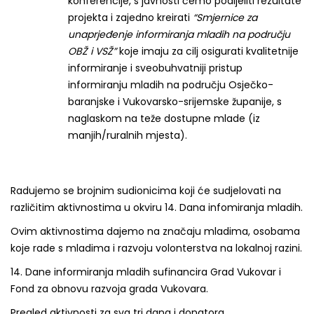
konferencije,
s javnosti ćemo podijeliti rezultate
projekta i zajedno kreirati
“Smjernice za
unaprjeđenje informiranja mladih na području
OBŽ i VSŽ”
koje imaju za cilj osigurati kvalitetnije
informiranje i sveobuhvatniji pristup
informiranju mladih na području Osječko-
baranjske i Vukovarsko-srijemske županije, s
naglaskom na teže dostupne mlade (iz
manjih/ruralnih mjesta).
Radujemo se brojnim sudionicima koji će sudjelovati na
različitim aktivnostima u okviru 14. Dana infomiranja mladih.
Ovim aktivnostima dajemo na značaju mladima, osobama
koje rade s mladima i razvoju volonterstva na lokalnoj razini.
14. Dane informiranja mladih sufinancira Grad Vukovar i
Fond za obnovu razvoja grada Vukovara.
Pregled aktivnosti za sva tri dana i donatora.