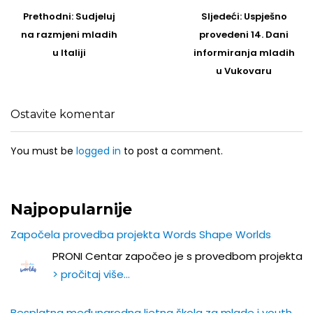
Post
navigation
Prethodni
Sljedeći
Prethodni:
Sudjeluj
Sljedeći:
Uspješno
post
Post
na razmjeni mladih
provedeni 14. Dani
u Italiji
informiranja mladih
u Vukovaru
Ostavite komentar
You must be
logged in
to post a comment.
Najpopularnije
Započela provedba projekta Words Shape Worlds
PRONI Centar započeo je s provedbom projekta
> pročitaj više…
Besplatna međunarodna ljetna škola za mlade i youth