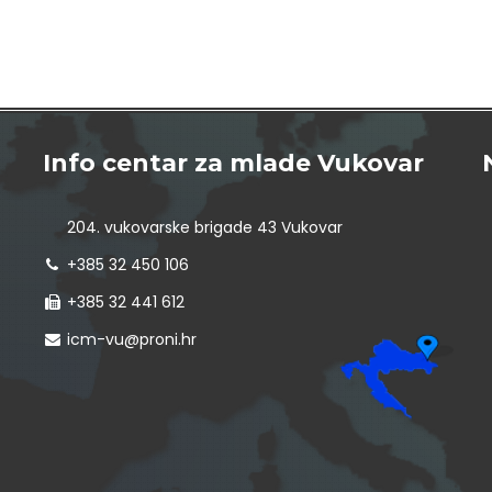
Info centar za mlade Vukovar
204. vukovarske brigade 43 Vukovar
+385 32 450 106
+385 32 441 612
icm-vu@proni.hr