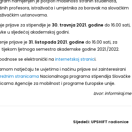
ogram namijenjen je potpori mobilnosti stranih studenata,
šnih profesora, istraživača i umjetnika za boravak na slovačkim
straživačkim ustanovama.
je prijave za stipendije je
30. travnja 2021. godine
do 16.00 sati,
vke u sljedećoj akademskoj godini.
nje prijave je
31. listopada 2021. godine
do 16.00 sati, za
e tijekom ljetnoga semestra akademske godine 2021./2022.
 podnose se elektronički na
internetskoj stranic
i.
amom natječaju te uvjetima i načinu prijave svi zainteresirani
režnim stranicama
Nacionalnoga programa stipendija Slovačke
anicama Agencije za mobilnost i programe Europske unije.
Izvor: informiraj.me
Sljedeći
Sljedeći:
UPSHIFT radionice
Post