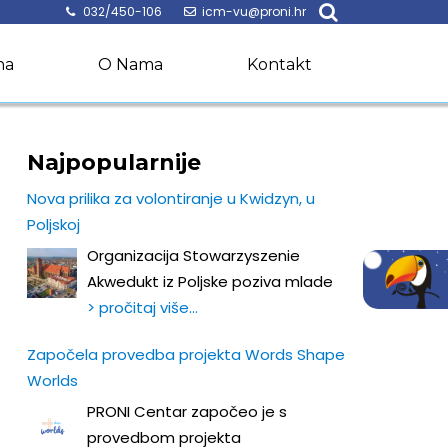
032/450-106
icm-vu@proni.hr
na
O Nama
Kontakt
Najpopularnije
Nova prilika za volontiranje u Kwidzyn, u
Poljskoj
Organizacija Stowarzyszenie
Akwedukt iz Poljske poziva mlade
> pročitaj više…
Započela provedba projekta Words Shape
Worlds
PRONI Centar započeo je s
provedbom projekta