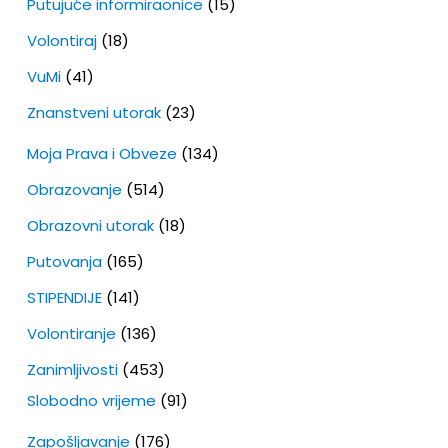
Putujuće informiraonice
(15)
Volontiraj
(18)
VuMi
(41)
Znanstveni utorak
(23)
Moja Prava i Obveze
(134)
Obrazovanje
(514)
Obrazovni utorak
(18)
Putovanja
(165)
STIPENDIJE
(141)
Volontiranje
(136)
Zanimljivosti
(453)
Slobodno vrijeme
(91)
Zapošljavanje
(176)