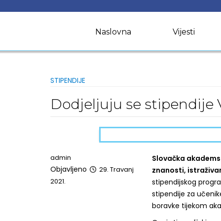
Skip
to
content
Naslovna
Vijesti
STIPENDIJE
Dodjeljuju se stipendije
admin
Slovačka akademsk
Objavljeno
29. Travanj
znanosti, istraživa
2021.
stipendijskog progr
stipendije za učenik
boravke tijekom ak