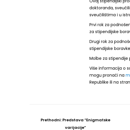
Ovaj stipendijski pr
doktoranda, sveučili
sveučilištima i u i
Prvi rok za podnošen
za stipendijske bora
Drugi rok za podnoše
stipendijske boravk
Molbe za stipendije
Više informacija o s
mogu pronaći na
m
Republike ili na str
Post
navigation
Prethodni
Prethodni:
Predstava “Enigmatske
post
varijacije”