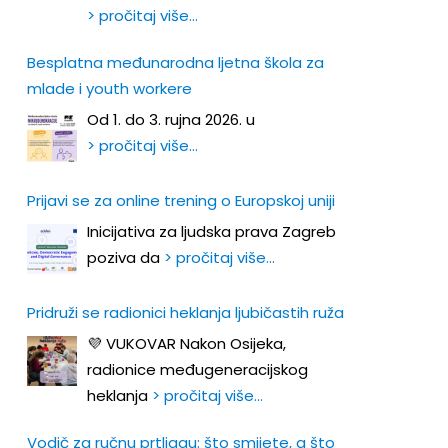
> pročitaj više…
Besplatna međunarodna ljetna škola za
mlade i youth workere
Od 1. do 3. rujna 2026. u
> pročitaj više…
Prijavi se za online trening o Europskoj uniji
Inicijativa za ljudska prava Zagreb
poziva da
> pročitaj više…
Pridruži se radionici heklanja ljubičastih ruža
💜 VUKOVAR Nakon Osijeka,
radionice međugeneracijskog
heklanja
> pročitaj više…
Vodič za ručnu prtljagu: što smijete, a što