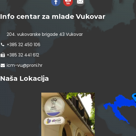
Info centar za mlade Vukovar
204. vukovarske brigade 43 Vukovar
+385 32 450 106
+385 32 441 612
icm-vu@proni.hr
Naša Lokacija