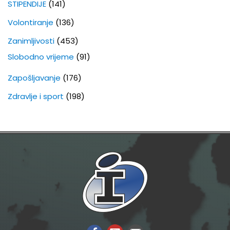
STIPENDIJE
(141)
Volontiranje
(136)
Zanimljivosti
(453)
Slobodno vrijeme
(91)
Zapošljavanje
(176)
Zdravlje i sport
(198)