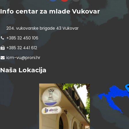
Info centar za mlade Vukovar
204. vukovarske brigade 43 Vukovar
+385 32 450 106
+385 32 441 612
icm-vu@proni.hr
Naša Lokacija