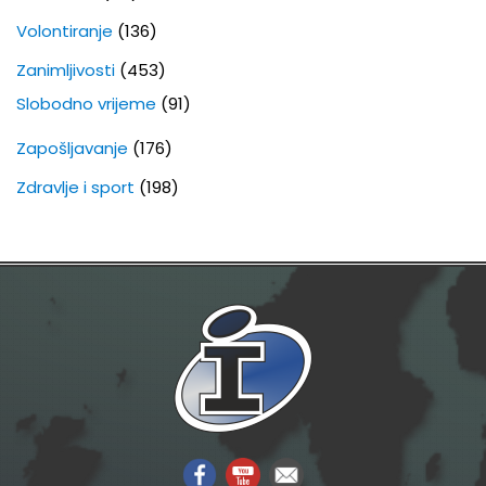
Volontiranje
(136)
Zanimljivosti
(453)
Slobodno vrijeme
(91)
Zapošljavanje
(176)
Zdravlje i sport
(198)