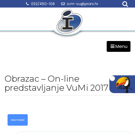
Skip
032/450-106
icm-vu@proni.hr
to
content
Menu
Obrazac – On-line
predstavljanje VuMi 2017
Download