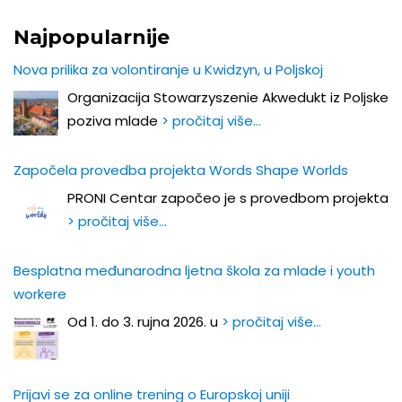
Najpopularnije
Nova prilika za volontiranje u Kwidzyn, u Poljskoj
Organizacija Stowarzyszenie Akwedukt iz Poljske
poziva mlade
> pročitaj više…
Započela provedba projekta Words Shape Worlds
PRONI Centar započeo je s provedbom projekta
> pročitaj više…
Besplatna međunarodna ljetna škola za mlade i youth
workere
Od 1. do 3. rujna 2026. u
> pročitaj više…
Prijavi se za online trening o Europskoj uniji