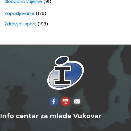
Slobodno vrijeme
(91)
Zapošljavanje
(176)
Zdravlje i sport
(198)
Info centar za mlade Vukovar