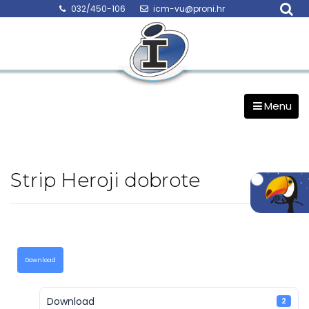
Skip
032/450-106
icm-vu@proni.hr
to
content
Menu
Strip Heroji dobrote
Download
Download
2