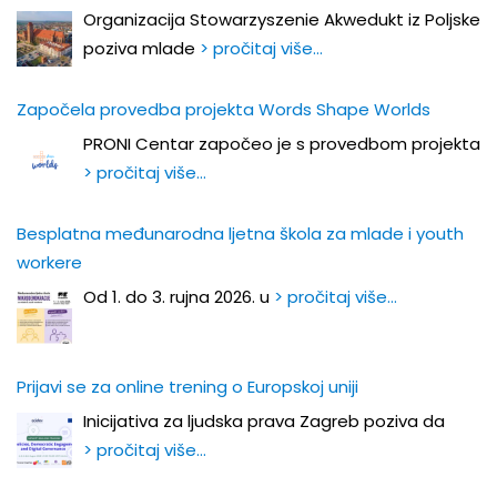
Organizacija Stowarzyszenie Akwedukt iz Poljske
poziva mlade
> pročitaj više…
Započela provedba projekta Words Shape Worlds
PRONI Centar započeo je s provedbom projekta
> pročitaj više…
Besplatna međunarodna ljetna škola za mlade i youth
workere
Od 1. do 3. rujna 2026. u
> pročitaj više…
Prijavi se za online trening o Europskoj uniji
Inicijativa za ljudska prava Zagreb poziva da
> pročitaj više…