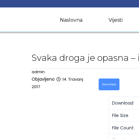
Skip
to
content
Naslovna
Vijesti
Svaka droga je opasna – i
admin
Objavljeno
14. Travanj
Download
2017.
Download
File Size
File Count