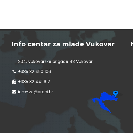
Info centar za mlade Vukovar
204. vukovarske brigade 43 Vukovar
+385 32 450 106
+385 32 441 612
icm-vu@proni.hr