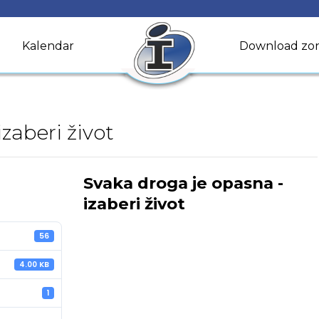
Kalendar
Download zo
zaberi život
Svaka droga je opasna -
izaberi život
56
4.00 KB
1