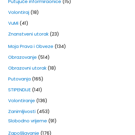
Putujuće informiraonice
(15)
Volontiraj
(18)
VuMi
(41)
Znanstveni utorak
(23)
Moja Prava i Obveze
(134)
Obrazovanje
(514)
Obrazovni utorak
(18)
Putovanja
(165)
STIPENDIJE
(141)
Volontiranje
(136)
Zanimljivosti
(453)
Slobodno vrijeme
(91)
Zapošljavanje
(176)