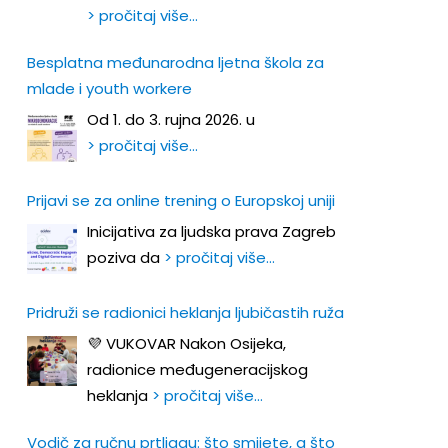
> pročitaj više…
Besplatna međunarodna ljetna škola za
mlade i youth workere
Od 1. do 3. rujna 2026. u
> pročitaj više…
Prijavi se za online trening o Europskoj uniji
Inicijativa za ljudska prava Zagreb
poziva da
> pročitaj više…
Pridruži se radionici heklanja ljubičastih ruža
💜 VUKOVAR Nakon Osijeka,
radionice međugeneracijskog
heklanja
> pročitaj više…
Vodič za ručnu prtljagu: što smijete, a što