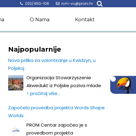
032/450-106
icm-vu@proni.hr
na
O Nama
Kontakt
Najpopularnije
Nova prilika za volontiranje u Kwidzyn, u
Poljskoj
Organizacija Stowarzyszenie
Akwedukt iz Poljske poziva mlade
> pročitaj više…
Započela provedba projekta Words Shape
Worlds
PRONI Centar započeo je s
provedbom projekta