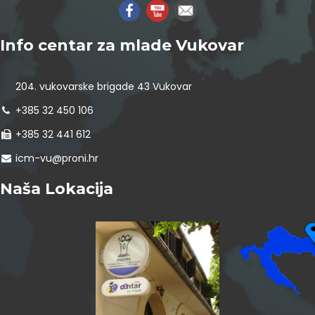
Info centar za mlade Vukovar
204. vukovarske brigade 43 Vukovar
+385 32 450 106
+385 32 441 612
icm-vu@proni.hr
Naša Lokacija