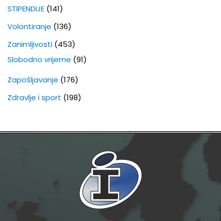
STIPENDIJE
(141)
Volontiranje
(136)
Zanimljivosti
(453)
Slobodno vrijeme
(91)
Zapošljavanje
(176)
Zdravlje i sport
(198)