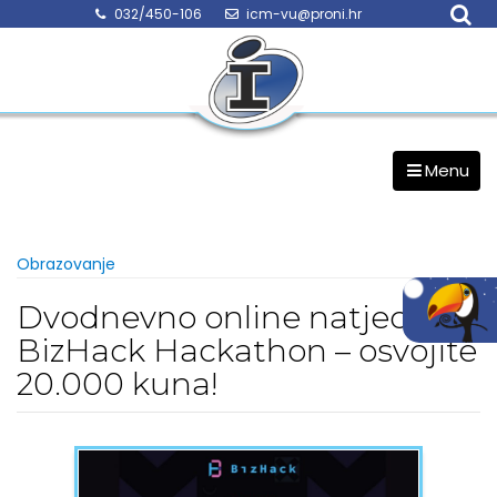
Skip
032/450-106
icm-vu@proni.hr
to
content
Menu
Obrazovanje
Dvodnevno online natjecanje
BizHack Hackathon – osvojite
20.000 kuna!