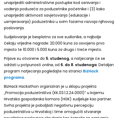
unaprijediti administrativne postupke kod osnivanja i
vođenja poduzeća za poduzetnike početnike i (3) kako
unaprijediti aktivnosti savjetovanja (edukacije i
usmjeravanja) poduzetnika u svim fazama razvoja njihovog
poslovanja.
Sudjelovanje je besplatno za sve sudionike, a najbolje
čekaju vrijedne nagrade: 20.000 kuna za osvojeno prvo
mjesto te 10.000 i 5.000 kuna za drugo i treće mjesto.
Prijave su otvorene do
5. studenog
, a natjecanje će se
održati u potpunosti
online
, od
6. do 8. studenoga
. Detaljan
program natjecanja pogledajte na stranici
BizHack
programa
.
BizHack Hackathon organiziran je u sklopu projekta
„Promocija poduzetništva (KK.03.1.2.24.0001)“ u kojemu
Hrvatska gospodarska komora (HGK) sudjeluje kao partner.
Svrha projekta je poboljšati negativnu percepciju
poduzetništva u Hrvatskoj i time omogućiti stvaranje