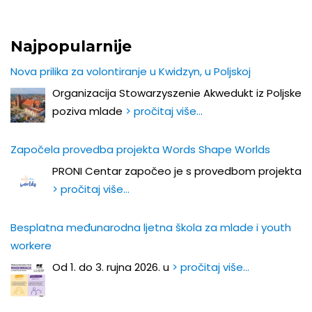
Najpopularnije
Nova prilika za volontiranje u Kwidzyn, u Poljskoj
Organizacija Stowarzyszenie Akwedukt iz Poljske
poziva mlade
> pročitaj više…
Započela provedba projekta Words Shape Worlds
PRONI Centar započeo je s provedbom projekta
> pročitaj više…
Besplatna međunarodna ljetna škola za mlade i youth
workere
Od 1. do 3. rujna 2026. u
> pročitaj više…