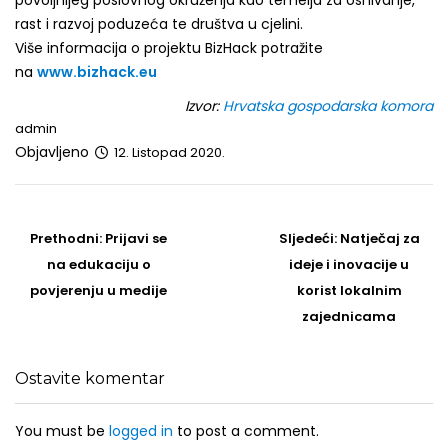
povoljnijeg poslovnog okruženja kao temelja za osnivanje,
rast i razvoj poduzeća te društva u cjelini.
Više informacija o projektu BizHack potražite
na
www.bizhack.eu
Izvor:
Hrvatska gospodarska komora
admin
Objavljeno
12. Listopad 2020.
Post
navigation
Prethodni
Sljedeći
Prethodni:
Prijavi se
Sljedeći:
Natječaj za
post
Post
na edukaciju o
ideje i inovacije u
povjerenju u medije
korist lokalnim
zajednicama
Ostavite komentar
You must be
logged in
to post a comment.