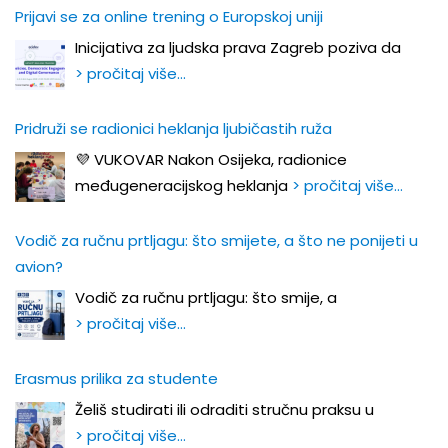
Prijavi se za online trening o Europskoj uniji
Inicijativa za ljudska prava Zagreb poziva da
> pročitaj više…
Pridruži se radionici heklanja ljubičastih ruža
💜 VUKOVAR Nakon Osijeka, radionice
međugeneracijskog heklanja
> pročitaj više…
Vodič za ručnu prtljagu: što smijete, a što ne ponijeti u
avion?
Vodič za ručnu prtljagu: što smije, a
> pročitaj više…
Erasmus prilika za studente
Želiš studirati ili odraditi stručnu praksu u
> pročitaj više…