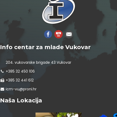
Info centar za mlade Vukovar
204. vukovarske brigade 43 Vukovar
+385 32 450 106
+385 32 441 612
icm-vu@proni.hr
Naša Lokacija