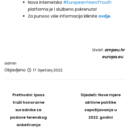
Nova internetska
#EuropeanYearofYouth
platforma je i službeno pokrenuta!
Za punooo više informacija kliknite
ovdje.
Izvori:
ampeu.hr
europa.eu
admin
Objavljeno
17. Siječanj 2022.
Post
navigation
Prethodni
Sljedeći
Prethodni:
Ipsos
Sljedeći:
Nove mjere
post
Post
traži honorarne
aktivne politike
suradnike za
zapošljavanja u
poslove terenskog
2022. godini
anketiranja