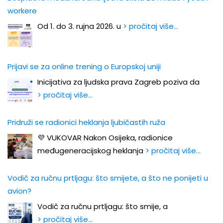
workere
Od 1. do 3. rujna 2026. u
> pročitaj više…
Prijavi se za online trening o Europskoj uniji
Inicijativa za ljudska prava Zagreb poziva da
> pročitaj više…
Pridruži se radionici heklanja ljubičastih ruža
💜 VUKOVAR Nakon Osijeka, radionice
međugeneracijskog heklanja
> pročitaj više…
Vodič za ručnu prtljagu: što smijete, a što ne ponijeti u
avion?
Vodič za ručnu prtljagu: što smije, a
> pročitaj više…