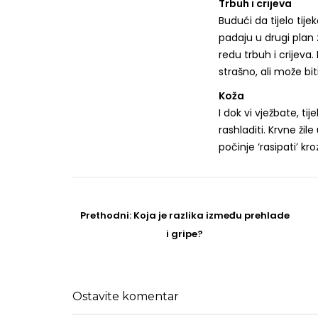
Trbuh i crijeva
Budući da tijelo tij
padaju u drugi plan 
redu trbuh i crijeva.
strašno, ali može bi
Koža
I dok vi vježbate, t
rashladiti. Krvne žil
počinje ‘rasipati’ k
Post
navigation
Prethodni
Prethodni:
Koja je razlika između prehlade
post
i gripe?
Ostavite komentar