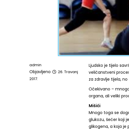
admin
Ljudsko je tijelo sa
Objavljeno
26. Travanj
veličanstveni proce
2017.
za zdravlje tijela, n
Očekivano – mnogo 
organa, ali veliki p
Mišići
Mnogo toga se događa
glukozu, šećer koji j
glikogena, a koja je 