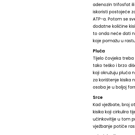
adenozin trifosfat il
iskoristi postojeće za
ATP-a. Potom se sve 
dodatne količine kisi
to onda neće dati n
koje pomažu u rastu 
Pluća
Tijelo čovjeka treba 
tako teško i brzo di
koji okružuju pluća 
za korištenje kisika
osoba je u boljoj for
Srce
Kad vježbate, broj o
kisika koji cirkulira 
učinkovitije u tom p
vježbanje potiče ras