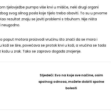
ekom tjelovježbe pumpa više krvi u mišiće, neki drugi organi
zbog svog silnog posla koje tijelo treba obaviti. To su u prvome
 Kao rezultat znaju se javiti problemi s trbuhom. Nije ništa
ti neugodno.
ijelo poput motora proizvodi vrućinu što znači da se mora i
e u koži se šire, povećava se protok krvi u koži, a vrućina se tada
roz kožu u zrak. Tako se zapravo događa znojenje.
Sljedeći
Sljedeći:
Evo na koje sve načine, osim
Post
spolnog odnosa, možete dobiti spolne
bolesti