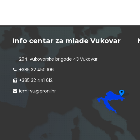
Info centar za mlade Vukovar
204. vukovarske brigade 43 Vukovar
+385 32 450 106
+385 32 441 612
icm-vu@proni.hr