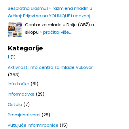
Besplatna Erasmus+ razmjena mladih u
Grčkoj: Prijavi se na YOUNIQUE i upoznaj
Europu iz prve ruke!
Centar za mlade u Dalju (OBŽ) u
sklopu
> pročitaj više…
Kategorije
1
(1)
Aktivnosti Info centra za mlade Vukovar
(353)
Info točke
(61)
Informativke
(29)
Ostalo
(7)
Promjenotvorci
(28)
Putujuće informiraonice
(15)