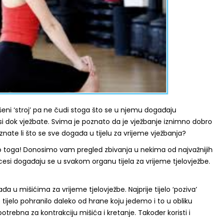
vršeni ‘stroj’ pa ne čudi stoga što se u njemu događaju
si dok vježbate. Svima je poznato da je vježbanje iznimno dobro
o znate li što se sve događa u tijelu za vrijeme vježbanja?
toga! Donosimo vam pregled zbivanja u nekima od najvažnijih
rocesi događaju se u svakom organu tijela za vrijeme tjelovježbe.
 u mišićima za vrijeme tjelovježbe. Najprije tijelo ‘poziva’
e tijelo pohranilo daleko od hrane koju jedemo i to u obliku
potrebna za kontrakciju mišića i kretanje. Također koristi i