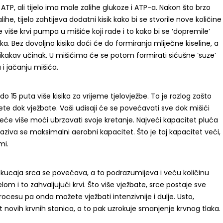
i ATP, ali tijelo ima male zalihe glukoze i ATP-a. Nakon što brzo
lihe, tijelo zahtijeva dodatni kisik kako bi se stvorile nove količine
više krvi pumpa u mišiće koji rade i to kako bi se ‘dopremile’
ka. Bez dovoljno kisika doći će do formiranja mliječne kiseline, a
ikakav učinak. U mišićima će se potom formirati sićušne ‘suze’
i jačanju mišića.
do 15 puta više kisika za vrijeme tjelovježbe. To je razlog zašto
šete dok vježbate. Vaši udisaji će se povećavati sve dok mišići
neće više moći ubrzavati svoje kretanje. Najveći kapacitet pluća
 naziva se maksimalni aerobni kapacitet. Što je taj kapacitet veći,
mi.
tkucaja srca se povećava, a to podrazumijeva i veću količinu
tijelom i to zahvaljujući krvi. Što više vježbate, srce postaje sve
rocesu pa onda možete vježbati intenzivnije i dulje. Usto,
t novih krvnih stanica, a to pak uzrokuje smanjenje krvnog tlaka.