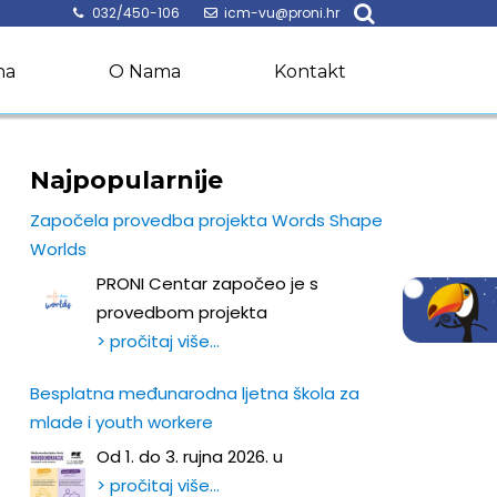
032/450-106
icm-vu@proni.hr
na
O Nama
Kontakt
Najpopularnije
Započela provedba projekta Words Shape
Worlds
PRONI Centar započeo je s
provedbom projekta
> pročitaj više…
Besplatna međunarodna ljetna škola za
mlade i youth workere
Od 1. do 3. rujna 2026. u
> pročitaj više…