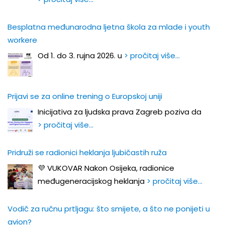
Besplatna međunarodna ljetna škola za mlade i youth
workere
Od 1. do 3. rujna 2026. u
> pročitaj više…
Prijavi se za online trening o Europskoj uniji
Inicijativa za ljudska prava Zagreb poziva da
> pročitaj više…
Pridruži se radionici heklanja ljubičastih ruža
💜 VUKOVAR Nakon Osijeka, radionice
međugeneracijskog heklanja
> pročitaj više…
Vodič za ručnu prtljagu: što smijete, a što ne ponijeti u
avion?