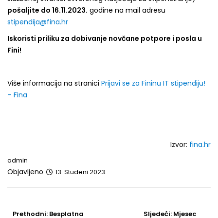
pošaljite do 16.11.2023.
godine na mail adresu
stipendija@fina.hr
Iskoristi priliku za dobivanje novčane potpore i posla u
Fini!
Više informacija na stranici
Prijavi se za Fininu IT stipendiju!
– Fina
Izvor:
fina.hr
admin
Objavljeno
13. Studeni 2023.
Post
navigation
Prethodni
Sljedeći
Prethodni:
Besplatna
Sljedeći:
Mjesec