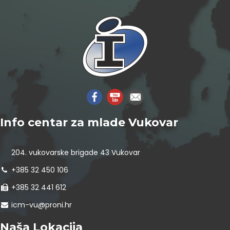
Info centar za mlade Vukovar
204. vukovarske brigade 43 Vukovar
+385 32 450 106
+385 32 441 612
icm-vu@proni.hr
Naša Lokacija