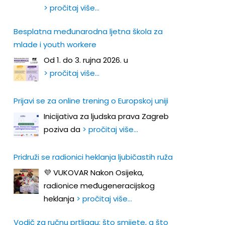
> pročitaj više…
Besplatna međunarodna ljetna škola za
mlade i youth workere
Od 1. do 3. rujna 2026. u
> pročitaj više…
Prijavi se za online trening o Europskoj uniji
Inicijativa za ljudska prava Zagreb
poziva da
> pročitaj više…
Pridruži se radionici heklanja ljubičastih ruža
💜 VUKOVAR Nakon Osijeka,
radionice međugeneracijskog
heklanja
> pročitaj više…
Vodič za ručnu prtljagu: što smijete, a što