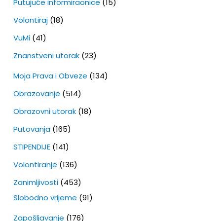
Putujuće informiraonice
(15)
Volontiraj
(18)
VuMi
(41)
Znanstveni utorak
(23)
Moja Prava i Obveze
(134)
Obrazovanje
(514)
Obrazovni utorak
(18)
Putovanja
(165)
STIPENDIJE
(141)
Volontiranje
(136)
Zanimljivosti
(453)
Slobodno vrijeme
(91)
Zapošljavanje
(176)