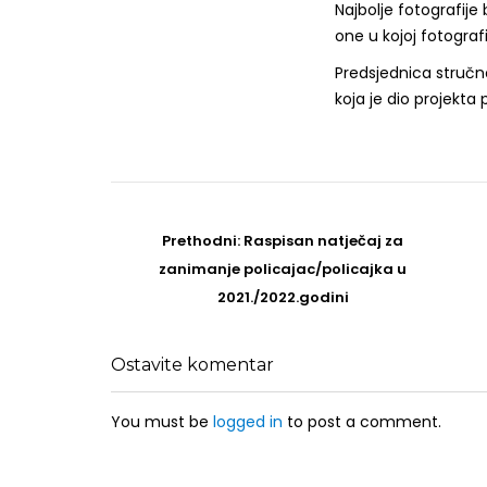
Najbolje fotografije 
one u kojoj fotograf
Predsjednica stručno
koja je dio projekt
Post
navigation
Prethodni
Prethodni:
Raspisan natječaj za
post
zanimanje policajac/policajka u
2021./2022.godini
Ostavite komentar
You must be
logged in
to post a comment.