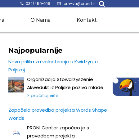
032/450-106
icm-vu@proni.hr
na
O Nama
Kontakt
Najpopularnije
Nova prilika za volontiranje u Kwidzyn, u
Poljskoj
Organizacija Stowarzyszenie
Akwedukt iz Poljske poziva mlade
> pročitaj više…
Započela provedba projekta Words Shape
Worlds
PRONI Centar započeo je s
provedbom projekta