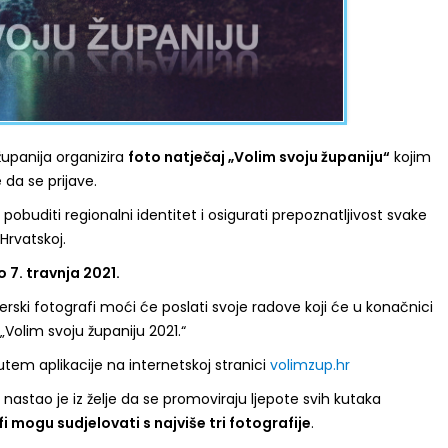
županija organizira
foto natječaj „Volim svoju županiju“
kojim
 da se prijave.
e pobuditi regionalni identitet i osigurati prepoznatljivost svake
Hrvatskoj.
o 7. travnja 2021.
erski fotografi moći će poslati svoje radove koji će u konačnici
„Volim svoju županiju 2021.“
tem aplikacije na internetskoj stranici
volimzup.hr
 nastao je iz želje da se promoviraju ljepote svih kutaka
i mogu sudjelovati s najviše tri fotografije
.