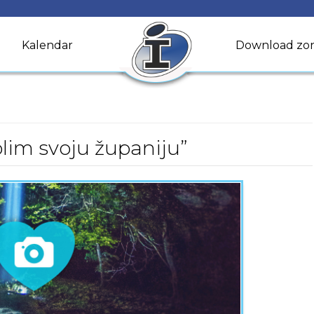
Kalendar
Download zo
olim svoju županiju”