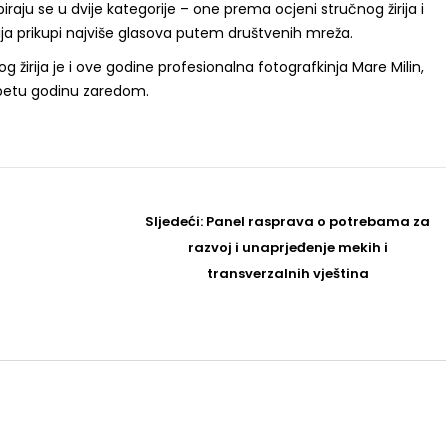
biraju se u dvije kategorije – one prema ocjeni stručnog žirija i
ija prikupi najviše glasova putem društvenih mreža.
g žirija je i ove godine profesionalna fotografkinja Mare Milin,
a petu godinu zaredom.
Sljedeći
Sljedeći:
Panel rasprava o potrebama za
Post
razvoj i unaprjeđenje mekih i
transverzalnih vještina