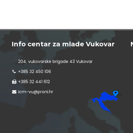
Info centar za mlade Vukovar
204. vukovarske brigade 43 Vukovar
+385 32 450 106
+385 32 441 612
icm-vu@proni.hr