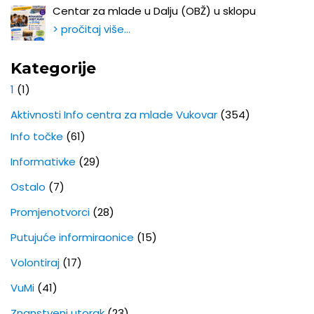
Centar za mlade u Dalju (OBŽ) u sklopu
> pročitaj više…
Kategorije
1
(1)
Aktivnosti Info centra za mlade Vukovar
(354)
Info točke
(61)
Informativke
(29)
Ostalo
(7)
Promjenotvorci
(28)
Putujuće informiraonice
(15)
Volontiraj
(17)
VuMi
(41)
Znanstveni utorak
(23)