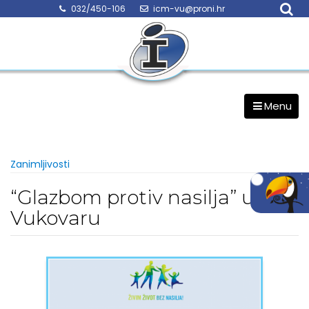
Skip
032/450-106
icm-vu@proni.hr
to
content
Menu
Zanimljivosti
“Glazbom protiv nasilja” u
Vukovaru