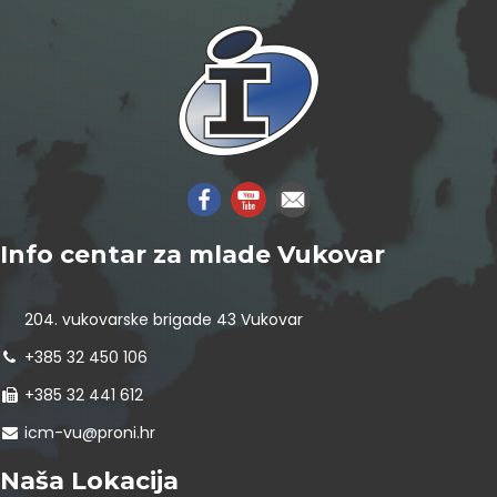
Info centar za mlade Vukovar
204. vukovarske brigade 43 Vukovar
+385 32 450 106
+385 32 441 612
icm-vu@proni.hr
Naša Lokacija