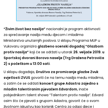
“Živim život bez nasilja”
nacionalni je program aktivnosti
za sprečavanje nasilja među djecom i mladima
Ministarstva unutarnjih poslova. U sklopu Programa MUP u
Vukovaru organizira
glazbeno scenski događaj “Glazbom
protiv nasilja”
koji će se održati u utorak
26. veljače 2019. u
Sportskoj dvorani Borovo naselje (Trg Dražena Petrovića
2) s početkom u 13:00 sati
.
U sklopu događaja,
Društvo za promicanje glazbe Zvuk
svjetlosti ZVUS
govoriti će na temu nasilja među mladima,
a zatim će se održati
koncert grupe Adastra
zajedno s
mladim talentiranim pjevačem Edvardom
, inače
pobjednikom talent showa “Talentom protiv nasilja”. Edvard
osim što će pjevati s grupom Adastra, govorit će o svom
životnom iskustvu kao korisnik Centra za odgoj djece i