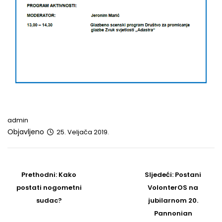
admin
Objavljeno
25. Veljača 2019.
Post
navigation
Prethodni
Sljedeći
Prethodni:
Kako
Sljedeći:
Postani
post
Post
postati nogometni
VolonterOS na
sudac?
jubilarnom 20.
Pannonian