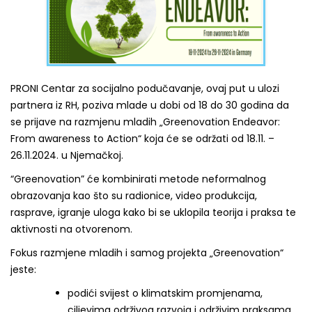
PRONI Centar za socijalno podučavanje, ovaj put u ulozi
partnera iz RH, poziva mlade u dobi od 18 do 30 godina da
se prijave na razmjenu mladih „Greenovation Endeavor:
From awareness to Action“ koja će se održati od 18.11. –
26.11.2024. u Njemačkoj.
“Greenovation” će kombinirati metode neformalnog
obrazovanja kao što su radionice, video produkcija,
rasprave, igranje uloga kako bi se uklopila teorija i praksa te
aktivnosti na otvorenom.
Fokus razmjene mladih i samog projekta „Greenovation“
jeste:
podići svijest o klimatskim promjenama,
ciljevima održivog razvoja i održivim praksama