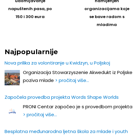
udomljavanje
namijenjen
napuštenih pasa, po
organizacijama koje
150 i 300 eura
se bave radom s
mladima
Najpopularnije
Nova prilika za volontiranje u Kwidzyn, u Poljskoj
Organizacija Stowarzyszenie Akwedukt iz Poljske
poziva mlade
> pročitaj više…
Započela provedba projekta Words Shape Worlds
PRONI Centar započeo je s provedbom projekta
> pročitaj više…
Besplatna međunarodna ljetna škola za mlade i youth