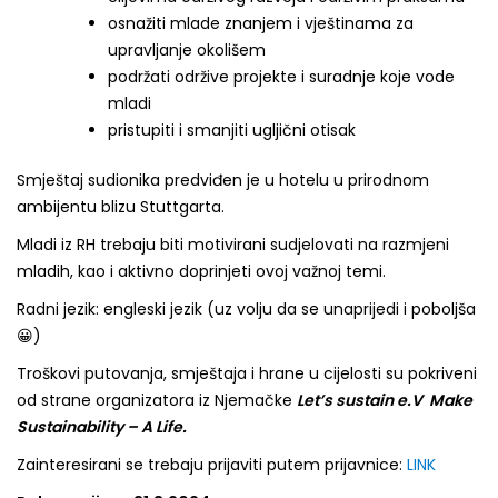
osnažiti mlade znanjem i vještinama za
upravljanje okolišem
podržati održive projekte i suradnje koje vode
mladi
pristupiti i smanjiti ugljični otisak
Smještaj sudionika predviđen je u hotelu u prirodnom
ambijentu blizu Stuttgarta.
Mladi iz RH trebaju biti motivirani sudjelovati na razmjeni
mladih, kao i aktivno doprinjeti ovoj važnoj temi.
Radni jezik: engleski jezik (uz volju da se unaprijedi i poboljša
😀)
Troškovi putovanja, smještaja i hrane u cijelosti su pokriveni
od strane organizatora iz Njemačke
Let’s sustain e.V Make
Sustainability – A Life.
Zainteresirani se trebaju prijaviti putem prijavnice:
LINK