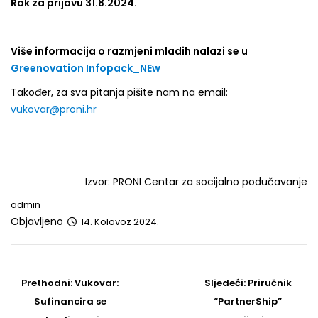
Rok za prijavu 31.8.2024.
Više informacija o razmjeni mladih nalazi se u
Greenovation Infopack_NEw
Također, za sva pitanja pišite nam na email:
vukovar@proni.hr
Izvor: PRONI Centar za socijalno podučavanje
admin
Objavljeno
14. Kolovoz 2024.
Post
navigation
Prethodni
Sljedeći
Prethodni:
Vukovar:
Sljedeći:
Priručnik
post
Post
Sufinancira se
“PartnerShip”