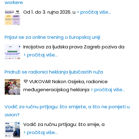
workere
Od 1. do 3. rujna 2026. u
> pročitaj više…
Prijavi se za online trening o Europskoj uniji
Inicijativa za ljudska prava Zagreb poziva da
> pročitaj više…
Pridruži se radionici heklanja ljubičastih ruža
💜 VUKOVAR Nakon Osijeka, radionice
međugeneracijskog heklanja
> pročitaj više…
Vodič za ručnu prtljagu: što smijete, a što ne ponijeti u
avion?
Vodič za ručnu prtljagu: što smije, a
> pročitaj više…