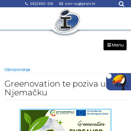
Skip
032/450-106
icm-vu@proni.hr
to
content
Menu
Obrazovanje
Greenovation te poziva u
Njemačku