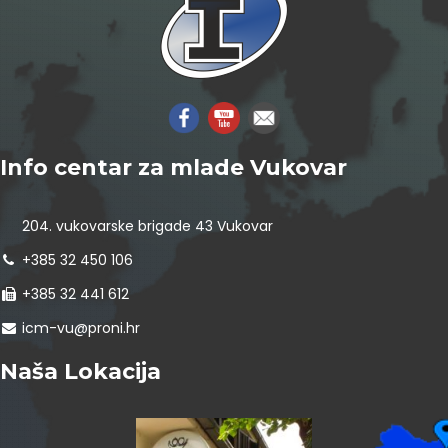
Info centar za mlade Vukovar
204. vukovarske brigade 43 Vukovar
+385 32 450 106
+385 32 441 612
icm-vu@proni.hr
Naša Lokacija