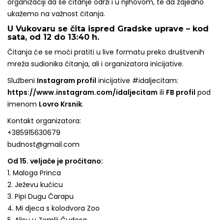
organizaciji da se čitanje održi i u njihovom, te da zajedno
ukažemo na važnost čitanja.
U Vukovaru se čita ispred Gradske uprave – kod
sata, od 12 do 13:40 h.
Čitanja će se moći pratiti u live formatu preko društvenih
mreža sudionika čitanja, ali i organizatora inicijative.
Službeni
Instagram profil
inicijative #idaljecitam:
https://www.instagram.com/idaljecitam
ili
FB profil
pod
imenom
Lovro Krsnik
.
Kontakt organizatora:
+385915630679
budnost@gmail.com
Od 15. veljače je pročitano:
1. Maloga Princa
2. Ježevu kućicu
3. Pipi Dugu Čarapu
4. Mi djeca s kolodvora Zoo
5. Alisu u Zemlji Čudesa