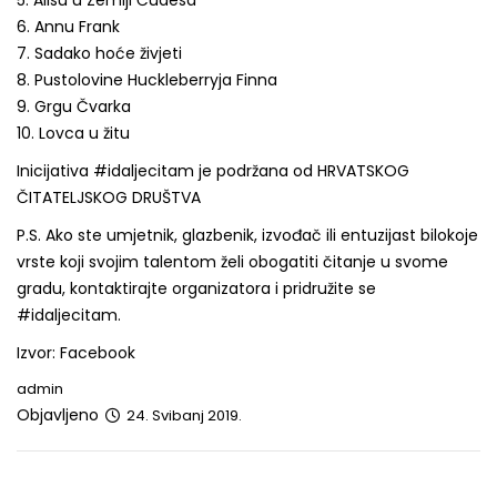
6. Annu Frank
7. Sadako hoće živjeti
8. Pustolovine Huckleberryja Finna
9. Grgu Čvarka
10. Lovca u žitu
Inicijativa #idaljecitam je podržana od HRVATSKOG
ČITATELJSKOG DRUŠTVA
P.S. Ako ste umjetnik, glazbenik, izvođač ili entuzijast bilokoje
vrste koji svojim talentom želi obogatiti čitanje u svome
gradu, kontaktirajte organizatora i pridružite se
#idaljecitam.
Izvor: Facebook
admin
Objavljeno
24. Svibanj 2019.
Post