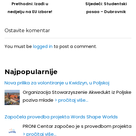
navigation
Prethodni
Sljedeći
Prethodni:
Izađi u
Sljedeći:
Studentski
post
Post
nedjelju na EU izbore!
posao – Dubrovnik
Ostavite komentar
You must be
logged in
to post a comment.
Najpopularnije
Nova prilika za volontiranje u Kwidzyn, u Poljskoj
Organizacija Stowarzyszenie Akwedukt iz Poljske
poziva mlade
> pročitaj više…
Započela provedba projekta Words Shape Worlds
PRONI Centar započeo je s provedbom projekta
> pročitaj više…