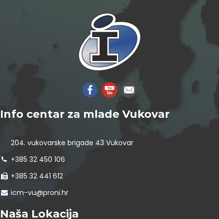
Info centar za mlade Vukovar
204. vukovarske brigade 43 Vukovar
+385 32 450 106
+385 32 441 612
icm-vu@proni.hr
Naša Lokacija