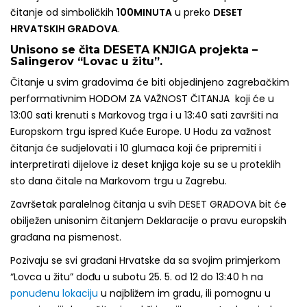
čitanje od simboličkih
100MINUTA
u preko
DESET
HRVATSKIH GRADOVA
.
Unisono se čita DESETA KNJIGA projekta –
Salingerov “Lovac u žitu”.
Čitanje u svim gradovima će biti objedinjeno zagrebačkim
performativnim HODOM ZA VAŽNOST ČITANJA koji će u
13:00 sati krenuti s Markovog trga i u 13:40 sati završiti na
Europskom trgu ispred Kuće Europe. U Hodu za važnost
čitanja će sudjelovati i 10 glumaca koji će pripremiti i
interpretirati dijelove iz deset knjiga koje su se u proteklih
sto dana čitale na Markovom trgu u Zagrebu.
Završetak paralelnog čitanja u svih DESET GRADOVA bit će
obilježen unisonim čitanjem Deklaracije o pravu europskih
građana na pismenost.
Pozivaju se svi građani Hrvatske da sa svojim primjerkom
“Lovca u žitu” dođu u subotu 25. 5. od 12 do 13:40 h na
ponuđenu lokaciju
u najbližem im gradu, ili pomognu u