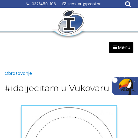
Skip
032/450-106
icm-vu@proni.hr
to
content
Menu
Obrazovanje
#idaljecitam u Vukovaru