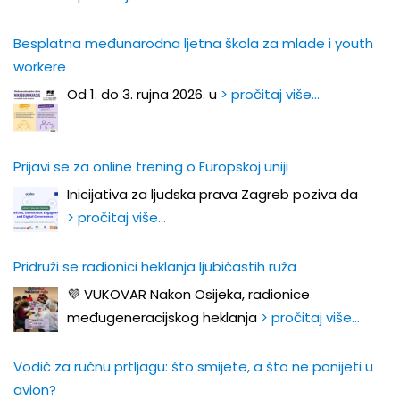
Besplatna međunarodna ljetna škola za mlade i youth
workere
Od 1. do 3. rujna 2026. u
> pročitaj više…
Prijavi se za online trening o Europskoj uniji
Inicijativa za ljudska prava Zagreb poziva da
> pročitaj više…
Pridruži se radionici heklanja ljubičastih ruža
💜 VUKOVAR Nakon Osijeka, radionice
međugeneracijskog heklanja
> pročitaj više…
Vodič za ručnu prtljagu: što smijete, a što ne ponijeti u
avion?