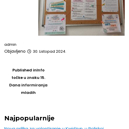
admin
Objavljeno
30. Listopad 2024.
Post
navigation
Published in
Info
točke u znaku 15.
Dana informiranja
mladih
Najpopularnije
Nova prilika za volontiranje u Kwidzyn, u Poljskoj