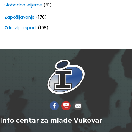
Slobodno vrijeme
(91)
Zapošljavanje
(176)
Zdravlje i sport
(198)
Info centar za mlade Vukovar