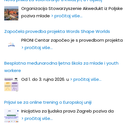
Organizacija Stowarzyszenie Akwedukt iz Poljske
poziva mlade
> pročitaj više…
Započela provedba projekta Words Shape Worlds
PRONI Centar započeo je s provedbom projekta
> pročitaj više…
Besplatna međunarodna ljetna škola za mlade i youth
workere
Od 1. do 3. rujna 2026. u
> pročitaj više…
Prijavi se za online trening o Europskoj uniji
Inicijativa za ljudska prava Zagreb poziva da
> pročitaj više…