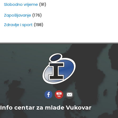
Slobodno vrijeme
(91)
Zapošljavanje
(176)
Zdravlje i sport
(198)
Info centar za mlade Vukovar