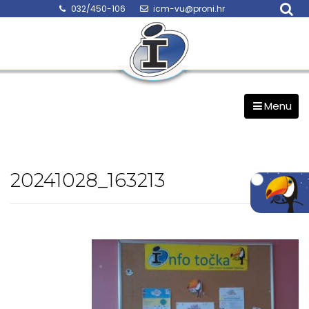
Skip
032/450-106
icm-vu@proni.hr
to
content
Menu
20241028_163213