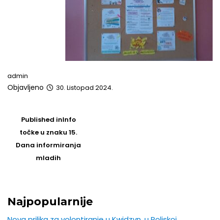
admin
Objavljeno
30. Listopad 2024.
Post
navigation
Published in
Info
točke u znaku 15.
Dana informiranja
mladih
Najpopularnije
Nova prilika za volontiranje u Kwidzyn, u Poljskoj