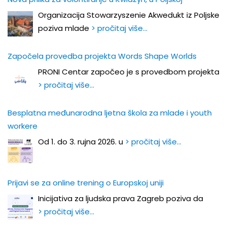
Organizacija Stowarzyszenie Akwedukt iz Poljske
poziva mlade
> pročitaj više…
Započela provedba projekta Words Shape Worlds
PRONI Centar započeo je s provedbom projekta
> pročitaj više…
Besplatna međunarodna ljetna škola za mlade i youth
workere
Od 1. do 3. rujna 2026. u
> pročitaj više…
Prijavi se za online trening o Europskoj uniji
Inicijativa za ljudska prava Zagreb poziva da
> pročitaj više…