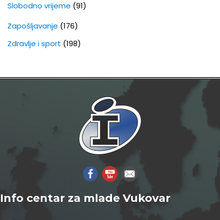
Slobodno vrijeme
(91)
Zapošljavanje
(176)
Zdravlje i sport
(198)
Info centar za mlade Vukovar