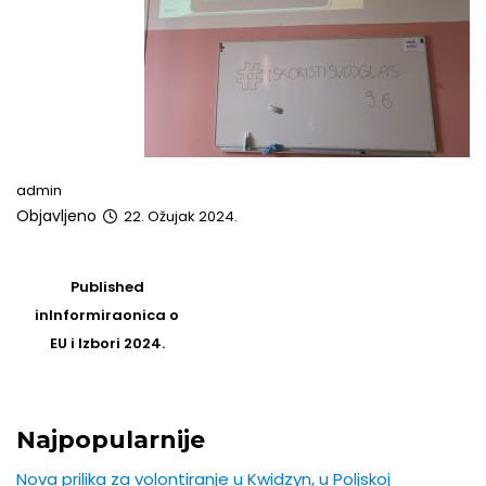
admin
Objavljeno
22. Ožujak 2024.
Post
navigation
Published
in
Informiraonica o
EU i Izbori 2024.
Najpopularnije
Nova prilika za volontiranje u Kwidzyn, u Poljskoj