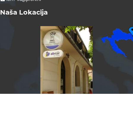
Naša Lokacija
InfoCentar by
Assist4web.com
Info centar za mlade Vukovar program je PRONI Centra za
socijalno podučavanje.
PRONI.HR