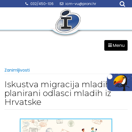
Skip
032/450-106
icm-vu@proni.hr
to
content
Menu
Zanimljivosti
Iskustva migracija mladih i
planirani odlasci mladih iz
Hrvatske