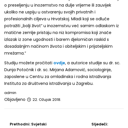
o preseljenju u inozemstvo na dulje vrijeme ili zauvijek
ukoliko ne uspiju u ostvarenju svojih privatnih i
profesionalnih ciljeva u Hrvatskoj. Mladi koji se odluče
potražiti „bolji život“ u inozemstvu već samim odlaskom iz
matične zemlje pristaju na niz kompromisa koji znače
izlazak iz zone ugodnosti i barem djelomičan raskid s
dosadašnjim načinom života i obiteljskim i prijateljskim
mrežama.”
Studiju možete pročitati
ovdje
, a autorice studije su dr. sc.
Dunja Potočnik i dr. sc. Mirjana Adamović, sociologinje,
zaposlene u Centru za omladinska i rodna istraživanja
Instituta za društvena istraživanja u Zagrebu.
admin
Objavljeno
22. Ožujak 2018.
Post
navigation
Prethodni
Sljedeći
Prethodni:
Svjetski
Sljedeći: