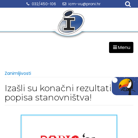
Skip
032/450-106
icm-vu@proni.hr
to
content
Menu
Zanimljivosti
Izašli su konačni rezultati
popisa stanovništva!