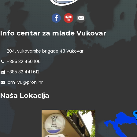
Info centar za mlade Vukovar
204. vukovarske brigade 43 Vukovar
+385 32 450 106
+385 32 441 612
icm-vu@proni.hr
Naša Lokacija