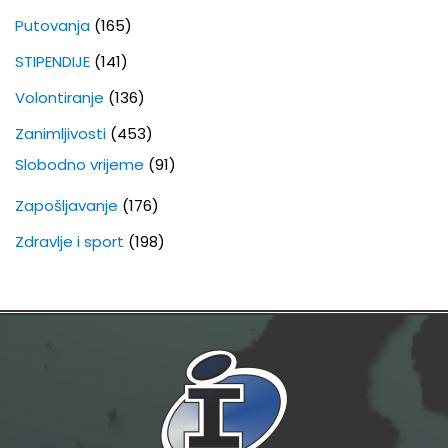
Putovanja
(165)
STIPENDIJE
(141)
Volontiranje
(136)
Zanimljivosti
(453)
Slobodno vrijeme
(91)
Zapošljavanje
(176)
Zdravlje i sport
(198)