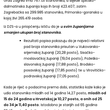
Grad Zagreb ima 767.131 stanovnika, a slijede Splitsko-
dalmatinska županija koja ih broji 423.407, zatim
Zagrebačka sa 299.985 stanovnika, Primorsko-goranska u
kojoj živi 265.419 osoba.
Iz DZS-a u priopćenju ističu da je
u svim županijama
smanjen ukupan broj stanovnika.
Rezultati popisa pokazuju da je najveći relativni
pad broja stanovnika prisutan u Vukovarsko-
srijemskoj županiji (20,28 posto), Sisačko-
moslavačkoj županiji (19,04 posto), Požeško-
slavonskoj županiji (17,88 posto), Brodsko-
posavskoj županiji (17,85 posto) te u Virovitičko-
podravskoj županiji (17,05 posto).
Kada je riječ o podacima prema dobi, statistika kaže kako je
udio stanovnika mlađih od 14 godina 14,27 posto,
mladih od
15 do 24 godina u Hrvatskoj je 10,27 posto, a onih od 25
do 34 je 11,40 posto.
Istodobno je starijih od 65 godina