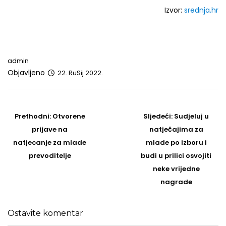
Izvor:
srednja.hr
admin
Objavljeno
22. RuSij 2022.
Post
navigation
Prethodni
Sljedeći
Prethodni:
Otvorene
Sljedeći:
Sudjeluj u
post
Post
prijave na
natječajima za
natjecanje za mlade
mlade po izboru i
prevoditelje
budi u prilici osvojiti
neke vrijedne
nagrade
Ostavite komentar