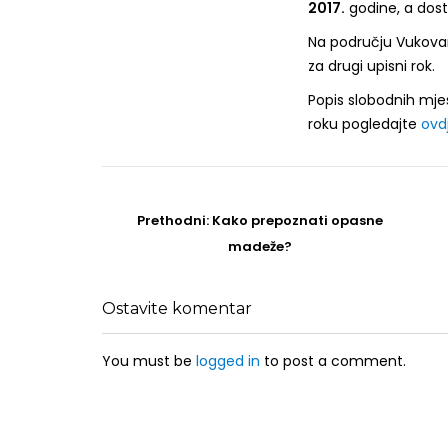
2017.
godine, a dost
Na području Vukovar
za drugi upisni rok.
Popis slobodnih mjes
roku pogledajte
ovd
Post
navigation
Prethodni
Prethodni:
Kako prepoznati opasne
post
madeže?
Ostavite komentar
You must be
logged in
to post a comment.