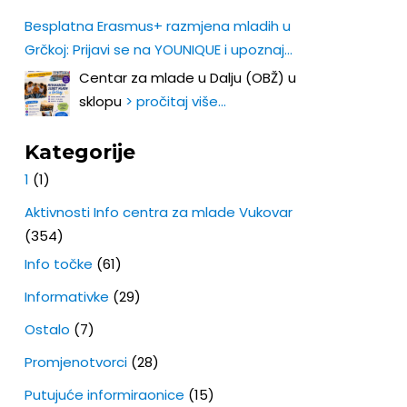
Besplatna Erasmus+ razmjena mladih u
Grčkoj: Prijavi se na YOUNIQUE i upoznaj
Europu iz prve ruke!
Centar za mlade u Dalju (OBŽ) u
sklopu
> pročitaj više…
Kategorije
1
(1)
Aktivnosti Info centra za mlade Vukovar
(354)
Info točke
(61)
Informativke
(29)
Ostalo
(7)
Promjenotvorci
(28)
Putujuće informiraonice
(15)