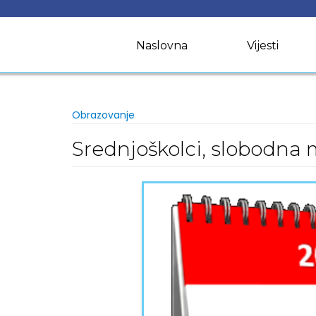
Skip
to
content
Naslovna
Vijesti
Obrazovanje
Srednjoškolci, slobodna m