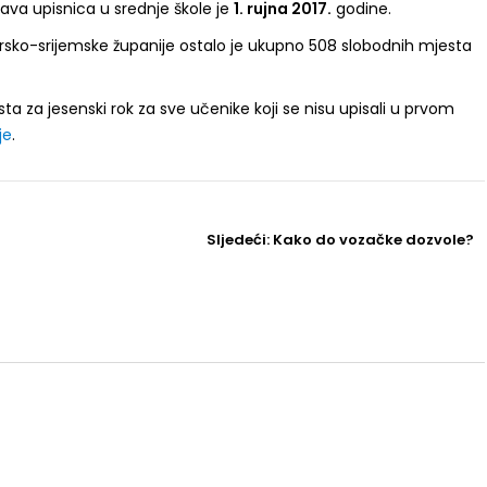
ava upisnica u srednje škole je
1. rujna 2017.
godine.
sko-srijemske županije ostalo je ukupno 508 slobodnih mjesta
ta za jesenski rok za sve učenike koji se nisu upisali u prvom
je
.
Sljedeći
Sljedeći:
Kako do vozačke dozvole?
Post