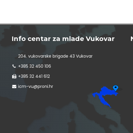
Info centar za mlade Vukovar
204. vukovarske brigade 43 Vukovar
+385 32 450 106
+385 32 441 612
icm-vu@proni.hr