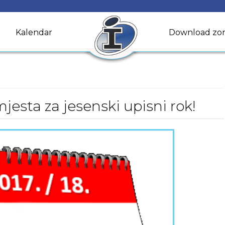
Kalendar
Download zo
jesta za jesenski upisni rok!