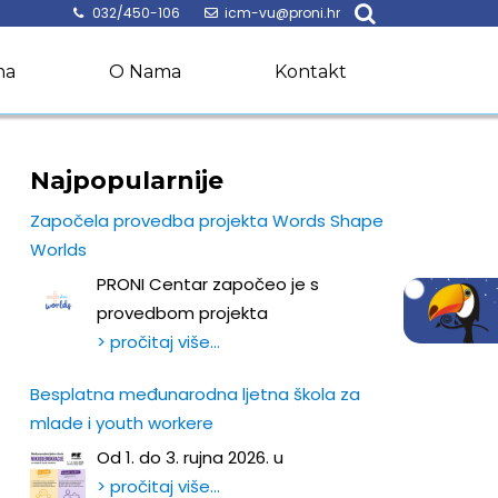
032/450-106
icm-vu@proni.hr
na
O Nama
Kontakt
Najpopularnije
Započela provedba projekta Words Shape
Worlds
PRONI Centar započeo je s
provedbom projekta
> pročitaj više…
Besplatna međunarodna ljetna škola za
mlade i youth workere
Od 1. do 3. rujna 2026. u
> pročitaj više…