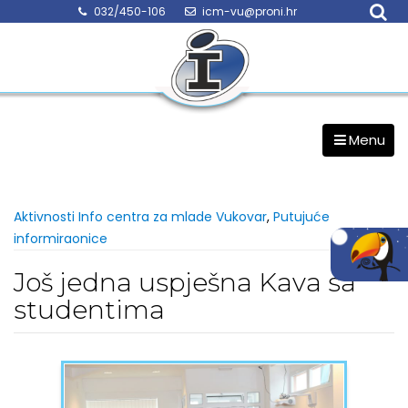
Skip
032/450-106
icm-vu@proni.hr
to
content
Menu
Aktivnosti Info centra za mlade Vukovar
,
Putujuće
informiraonice
Još jedna uspješna Kava sa
studentima