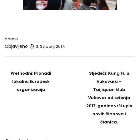
admin
Objavljeno
3. Svibanj 2017.
Post
navigation
Prethodni
Sljedeći
Prethodni:
Pronađi
Sljedeći:
Kung Fu u
post
Post
lokalnu Eurodesk
Vukovaru –
organizaciju
Taijiquan klub
Vukovar od svibnja
2017. godine vrši upis
novih članova i
članica.