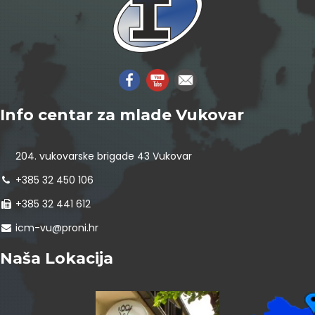
Info centar za mlade Vukovar
204. vukovarske brigade 43 Vukovar
+385 32 450 106
+385 32 441 612
icm-vu@proni.hr
Naša Lokacija