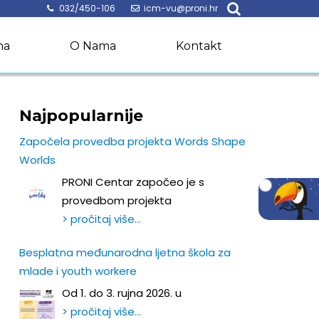
032/450-106
icm-vu@proni.hr
na
O Nama
Kontakt
Najpopularnije
Započela provedba projekta Words Shape
Worlds
PRONI Centar započeo je s
provedbom projekta
> pročitaj više…
Besplatna međunarodna ljetna škola za
mlade i youth workere
Od 1. do 3. rujna 2026. u
> pročitaj više…