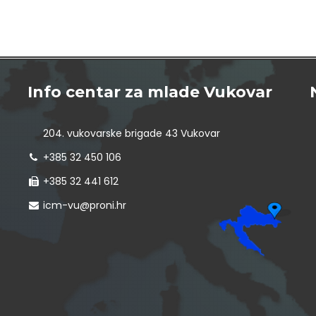
Info centar za mlade Vukovar
204. vukovarske brigade 43 Vukovar
+385 32 450 106
+385 32 441 612
icm-vu@proni.hr