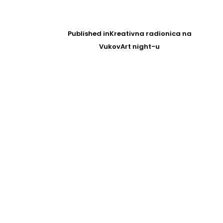
Post
navigation
Published in
Kreativna radionica na
VukovArt night-u