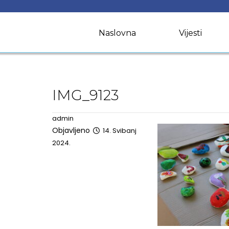
Skip
to
content
Naslovna
Vijesti
IMG_9123
admin
Objavljeno
14. Svibanj
2024.