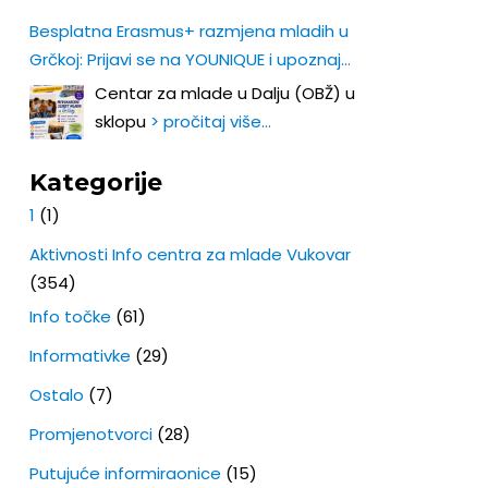
Besplatna Erasmus+ razmjena mladih u
Grčkoj: Prijavi se na YOUNIQUE i upoznaj
Europu iz prve ruke!
Centar za mlade u Dalju (OBŽ) u
sklopu
> pročitaj više…
Kategorije
1
(1)
Aktivnosti Info centra za mlade Vukovar
(354)
Info točke
(61)
Informativke
(29)
Ostalo
(7)
Promjenotvorci
(28)
Putujuće informiraonice
(15)