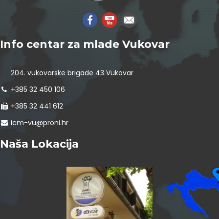
Info centar za mlade Vukovar
204. vukovarske brigade 43 Vukovar
+385 32 450 106
+385 32 441 612
icm-vu@proni.hr
Naša Lokacija