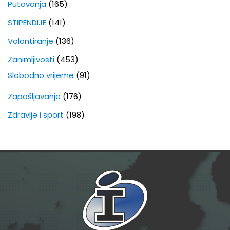
Putovanja
(165)
STIPENDIJE
(141)
Volontiranje
(136)
Zanimljivosti
(453)
Slobodno vrijeme
(91)
Zapošljavanje
(176)
Zdravlje i sport
(198)