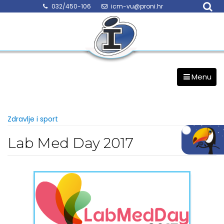
Skip
032/450-106
icm-vu@proni.hr
to
content
Menu
Zdravlje i sport
Lab Med Day 2017