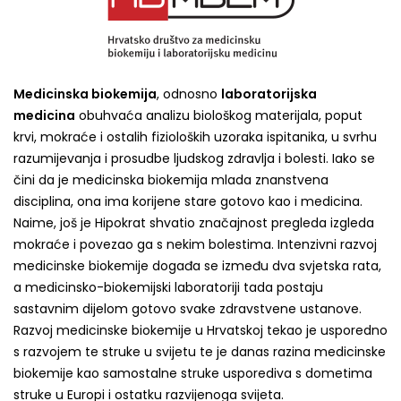
Medicinska biokemija
, odnosno
laboratorijska
medicina
obuhvaća analizu biološkog materijala, poput
krvi, mokraće i ostalih fizioloških uzoraka ispitanika, u svrhu
razumijevanja i prosudbe ljudskog zdravlja i bolesti. Iako se
čini da je medicinska biokemija mlada znanstvena
disciplina, ona ima korijene stare gotovo kao i medicina.
Naime, još je Hipokrat shvatio značajnost pregleda izgleda
mokraće i povezao ga s nekim bolestima. Intenzivni razvoj
medicinske biokemije događa se između dva svjetska rata,
a medicinsko-biokemijski laboratoriji tada postaju
sastavnim dijelom gotovo svake zdravstvene ustanove.
Razvoj medicinske biokemije u Hrvatskoj tekao je usporedno
s razvojem te struke u svijetu te je danas razina medicinske
biokemije kao samostalne struke usporediva s dometima
struke u Europi i ostatku razvijenoga svijeta.