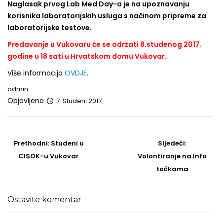
Naglasak prvog Lab Med Day-a je na upoznavanju
korisnika laboratorijskih usluga s načinom pripreme za
laboratorijske testove
.
Predavanje u Vukovaru će se održati 8.studenog 2017.
godine u 18 sati u Hrvatskom domu Vukovar.
Više informacija
OVDJE
.
admin
Objavljeno
7. Studeni 2017.
Post
navigation
Prethodni
Sljedeći
Prethodni:
Studeni u
Sljedeći:
post
Post
CISOK-u Vukovar
Volontiranje na Info
točkama
Ostavite komentar