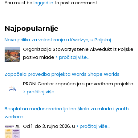
You must be
logged in
to post a comment.
Najpopularnije
Nova prilika za volontiranje u Kwidzyn, u Poljskoj
Organizacija Stowarzyszenie Akwedukt iz Poljske
poziva mlade
> pročitaj više…
Započela provedba projekta Words Shape Worlds
PRONI Centar započeo je s provedbom projekta
> pročitaj više…
Besplatna međunarodna ljetna škola za mlade i youth
workere
Od 1. do 3. rujna 2026. u
> pročitaj više…