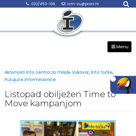
Skip
032/450-106
icm-vu@proni.hr
to
content
Menu
Aktivnosti Info centra za mlade Vukovar
,
Info točke
,
Putujuće informiraonice
Listopad obilježen Time to
Move kampanjom