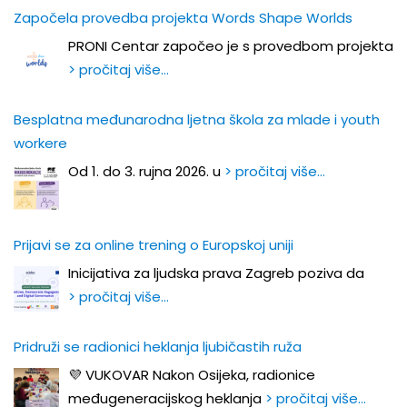
Započela provedba projekta Words Shape Worlds
PRONI Centar započeo je s provedbom projekta
> pročitaj više…
Besplatna međunarodna ljetna škola za mlade i youth
workere
Od 1. do 3. rujna 2026. u
> pročitaj više…
Prijavi se za online trening o Europskoj uniji
Inicijativa za ljudska prava Zagreb poziva da
> pročitaj više…
Pridruži se radionici heklanja ljubičastih ruža
💜 VUKOVAR Nakon Osijeka, radionice
međugeneracijskog heklanja
> pročitaj više…