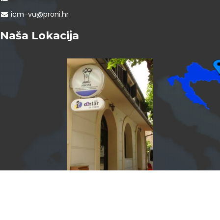
icm-vu@proni.hr
Naša Lokacija
InfoCentar by
Assist4web.com
Info centar za mlade Vukovar program je PRONI Centra za