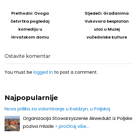
Post
navigation
Prethodni
Sljedeći
Prethodni:
Ovoga
Sljedeći:
Građanima
post
Post
četvrtka pogledaj
Vukovara besplatan
komediju u
ulaz u Muzej
Hrvatskom domu
vučedolske kulture
Ostavite komentar
You must be
logged in
to post a comment.
Najpopularnije
Nova prilika za volontiranje u Kwidzyn, u Poljskoj
Organizacija Stowarzyszenie Akwedukt iz Poljske
poziva mlade
> pročitaj više…