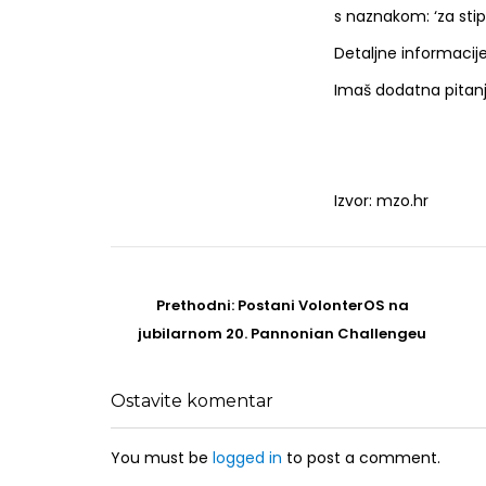
s naznakom: ‘za stipe
Detaljne informacij
Imaš dodatna pitanja
Izvor: mzo.hr
Post
navigation
Prethodni
Prethodni:
Postani VolonterOS na
post
jubilarnom 20. Pannonian Challengeu
Ostavite komentar
You must be
logged in
to post a comment.