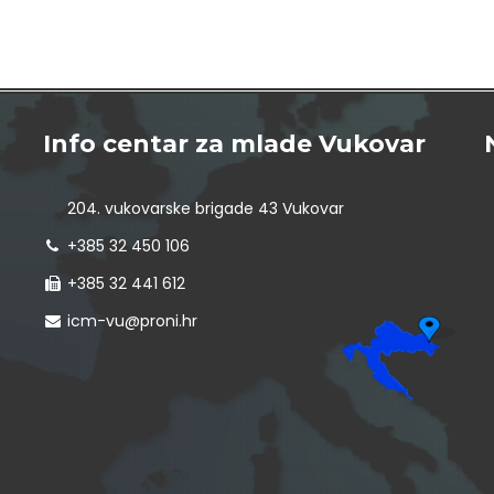
Info centar za mlade Vukovar
204. vukovarske brigade 43 Vukovar
+385 32 450 106
+385 32 441 612
icm-vu@proni.hr