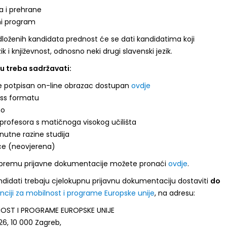
a i prehrane
rni program
dloženih kandidata prednost će se dati kandidatima koji
zik i književnost, odnosno neki drugi slavenski jezik.
ju treba sadržavati:
 te potpisan on-line obrazac dostupan
ovdje
ss formatu
mo
profesora s matičnoga visokog učilišta
enutne razine studija
ce (neovjerena)
ripremu prijavne dokumentacije možete pronaći
ovdje
.
andidati trebaju cjelokupnu prijavnu dokumentaciju dostaviti
do
nciji za mobilnost i programe Europske unije
, na adresu:
OST I PROGRAME EUROPSKE UNIJE
26, 10 000 Zagreb,