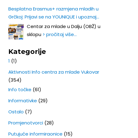
Besplatna Erasmus+ razmjena mladih u
Grčkoj: Prijavi se na YOUNIQUE i upoznaj
Europu iz prve ruke!
Centar za mlade u Dalju (OBŽ) u
sklopu
> pročitaj više…
Kategorije
1
(1)
Aktivnosti Info centra za mlade Vukovar
(354)
Info točke
(61)
Informativke
(29)
Ostalo
(7)
Promjenotvorci
(28)
Putujuće informiraonice
(15)