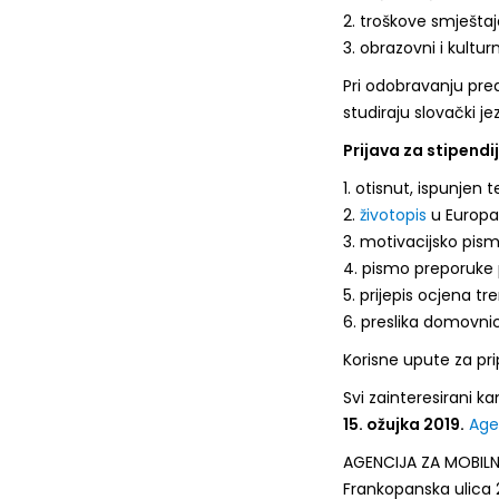
2. troškove smještaj
3. obrazovni i kultu
Pri odobravanju pre
studiraju slovački je
Prijava za stipendi
1. otisnut, ispunjen
2.
životopis
u Europa
3. motivacijsko pis
4. pismo preporuke 
5. prijepis ocjena tr
6. preslika domovni
Korisne upute za p
Svi zainteresirani k
15. ožujka 2019.
Age
AGENCIJA ZA MOBILN
Frankopanska ulica 