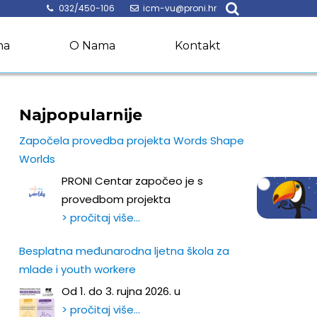
032/450-106
icm-vu@proni.hr
na
O Nama
Kontakt
Najpopularnije
Započela provedba projekta Words Shape
Worlds
PRONI Centar započeo je s
provedbom projekta
> pročitaj više…
Besplatna međunarodna ljetna škola za
mlade i youth workere
Od 1. do 3. rujna 2026. u
> pročitaj više…