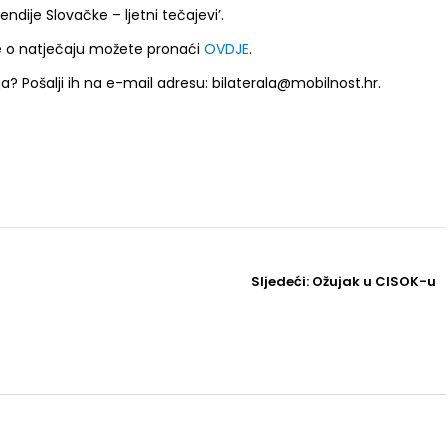
ndije Slovačke – ljetni tečajevi’.
e o natječaju možete pronaći
OVDJE
.
? Pošalji ih na e-mail adresu: bilaterala@mobilnost.hr.
Sljedeći
Sljedeći:
Ožujak u CISOK-u
Post