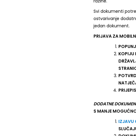
razine.
Svi dokumenti potre
ostvarivanje dodatn
jedan dokument.
PRIJAVA ZA MOBIL
POPUNJ
KOPIJU 
DRŽAVLJ
STRANIC
POTVRD
NATJEČ
PRIJEPI
DODATNE DOKUMEN
S MANJE MOGUĆNO
IZJAVU
SLUČAJ