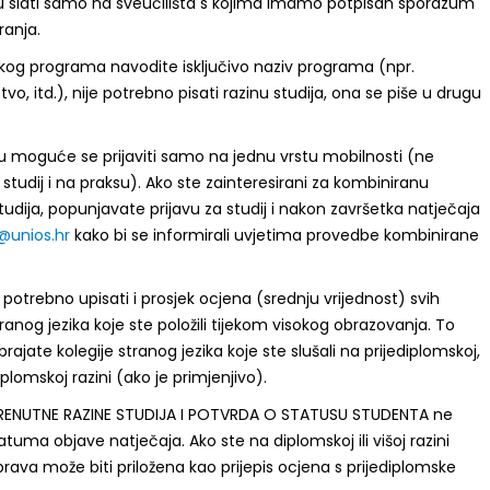
 slati samo na sveučilišta s kojima imamo potpisan sporazum
ranja.
kog programa navodite isključivo naziv programa (npr.
o, itd.), nije potrebno pisati razinu studija, ona se piše u drugu
 moguće se prijaviti samo na jednu vrstu mobilnosti (ne
 studij i na praksu). Ako ste zainteresirani za kombiniranu
tudija, popunjavate prijavu za studij i nakon završetka natječaja
@unios.hr
kako bi se informirali uvjetima provedbe kombinirane
e potrebno upisati i prosjek ocjena (srednju vrijednost) svih
tranog jezika koje ste položili tijekom visokog obrazovanja. To
rajate kolegije stranog jezika koje ste slušali na prijediplomskoj,
iplomskoj razini (ako je primjenjivo).
TRENUTNE RAZINE STUDIJA I POTVRDA O STATUSU STUDENTA ne
 datuma objave natječaja. Ako ste na diplomskoj ili višoj razini
prava može biti priložena kao prijepis ocjena s prijediplomske