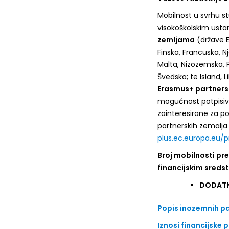
Mobilnost u svrhu st
visokoškolskim usta
zemljama
(države EU
Finska, Francuska, Nj
Malta, Nizozemska, P
Švedska; te Island, 
Erasmus+ partner
mogućnost potpisiva
zainteresirane za p
partnerskih zemalja
plus.ec.europa.eu/
Broj mobilnosti pr
financijskim sredst
DODATN
Popis inozemnih pa
Iznosi financijske 