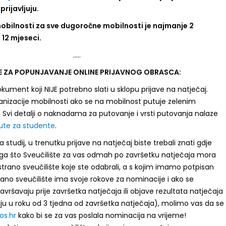
prijavljuju.
obilnosti za sve dugoročne mobilnosti je najmanje 2
 12 mjeseci.
…..
E ZA POPUNJAVANJE ONLINE PRIJAVNOG OBRASCA:
kument koji NIJE potrebno slati u sklopu prijave na natječaj.
ganizacije mobilnosti ako se na mobilnost putuje zelenim
Svi detalji o naknadama za putovanje i vrsti putovanja nalaze
ute za studente
.
za studij, u trenutku prijave na natječaj biste trebali znati gdje
toga što Sveučilište za vas odmah po završetku natječaja mora
strano sveučilište koje ste odabrali, a s kojim imamo potpisan
ano sveučilište ima svoje rokove za nominacije i ako se
 završavaju prije završetka natječaja ili objave rezultata natječaja
juju u roku od 3 tjedna od završetka natječaja), molimo vas da se
os.hr
kako bi se za vas poslala nominacija na vrijeme!