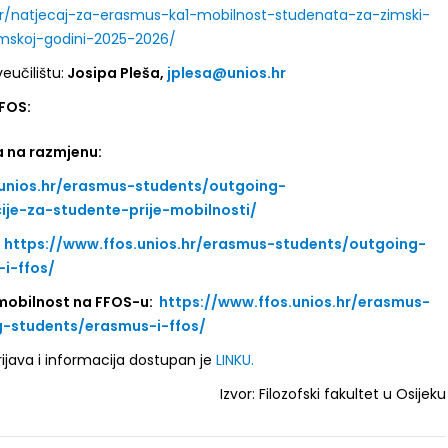
hr/natjecaj-za-erasmus-ka1-mobilnost-studenata-za-zimski-
skoj-godini-2025-2026/
eučilištu:
Josipa Pleša,
jplesa@unios.hr
FOS:
a na razmjenu:
.unios.hr/erasmus-students/outgoing-
ije-za-studente-prije-mobilnosti/
:
https://www.ffos.unios.hr/erasmus-students/outgoing-
i-ffos/
mobilnost na FFOS-u:
https://www.ffos.unios.hr/erasmus-
-students/erasmus-i-ffos/
ijava i informacija dostupan je
LINKU.
Izvor: Filozofski fakultet u Osijeku