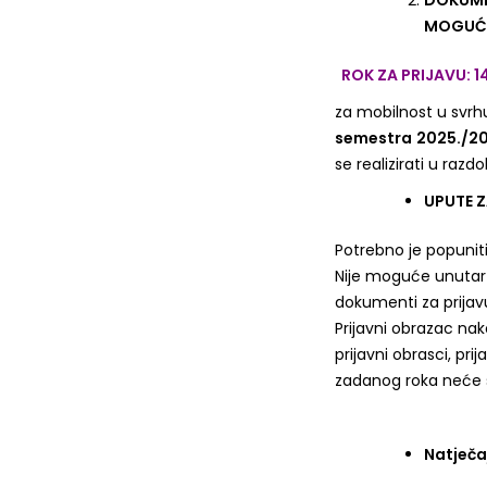
DOKUME
MOGUĆN
ROK ZA PRIJAVU: 1
za mobilnost u svr
semestra
2025./2
se realizirati u razdo
UPUTE Z
Potrebno je popuniti 
Nije moguće unutar je
dokumenti za prijavu
Prijavni obrazac na
prijavni obrasci, pr
zadanog roka neće s
Natječaj