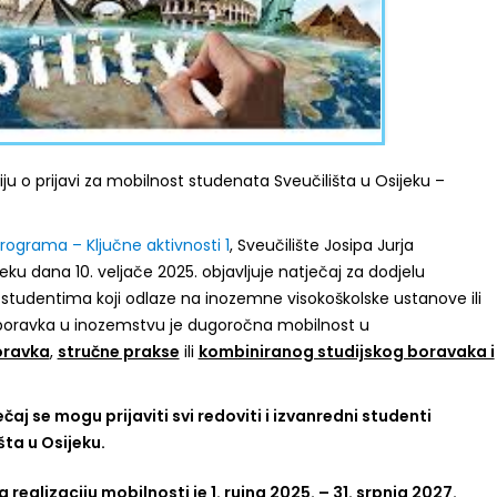
u o prijavi za mobilnost studenata Sveučilišta u Osijeku –
ograma – Ključne aktivnosti 1
, Sveučilište Josipa Jurja
ku dana 10. veljače 2025. objavljuje natječaj za dodjelu
 studentima koji odlaze na inozemne visokoškolske ustanove ili
 boravka u inozemstvu je dugoročna mobilnost u
oravka
,
stručne prakse
ili
kombiniranog studijskog boravaka i
čaj se mogu prijaviti svi redoviti i izvanredni studenti
šta u Osijeku.
 realizaciju mobilnosti je
1. rujna 2025. – 31. srpnja 2027
.