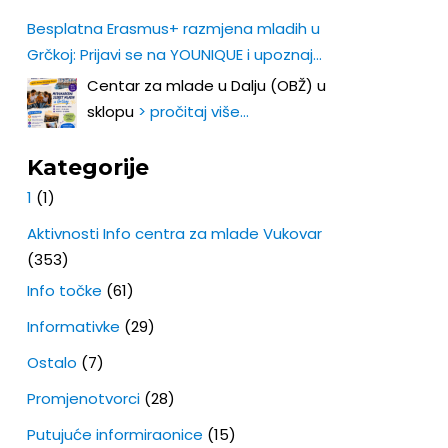
Besplatna Erasmus+ razmjena mladih u
Grčkoj: Prijavi se na YOUNIQUE i upoznaj
Europu iz prve ruke!
Centar za mlade u Dalju (OBŽ) u
sklopu
> pročitaj više…
Kategorije
1
(1)
Aktivnosti Info centra za mlade Vukovar
(353)
Info točke
(61)
Informativke
(29)
Ostalo
(7)
Promjenotvorci
(28)
Putujuće informiraonice
(15)