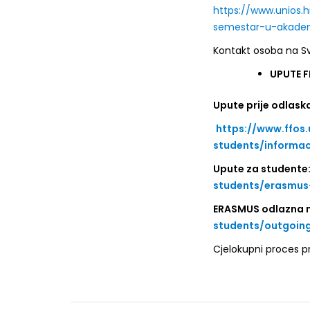
https://www.unios.
semestar-u-akadem
Kontakt osoba na Sv
UPUTE F
Upute prije odlask
https://www.ffos
students/informac
Upute za studente
students/erasmus-
ERASMUS odlazna 
students/outgoing
Cjelokupni proces pr