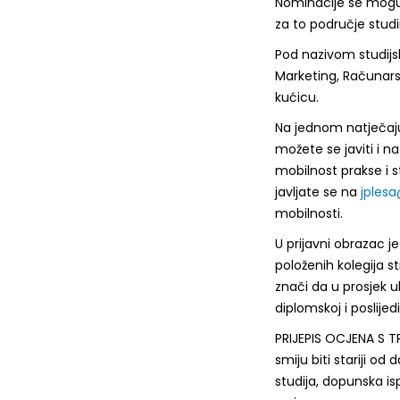
Nominacije se mogu
za to područje studi
Pod nazivom studijs
Marketing, Računarstv
kućicu.
Na jednom natječaju
možete se javiti i na
mobilnost prakse i s
javljate se na
jplesa
mobilnosti.
U prijavni obrazac j
položenih kolegija s
znači da u prosjek ub
diplomskoj i poslijed
PRIJEPIS OCJENA S 
smiju biti stariji od
studija, dopunska is