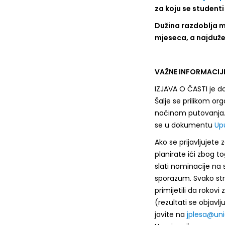
za koju se studenti 
Dužina razdoblja m
mjeseca, a najduže
VAŽNE INFORMACIJ
IZJAVA O ČASTI je do
Šalje se prilikom or
načinom putovanja. 
se u dokumentu
Up
Ako se prijavljujete 
planirate ići zbog 
slati nominacije na 
sporazum. Svako str
primijetili da rokovi
(rezultati se objavl
javite na
jplesa@uni