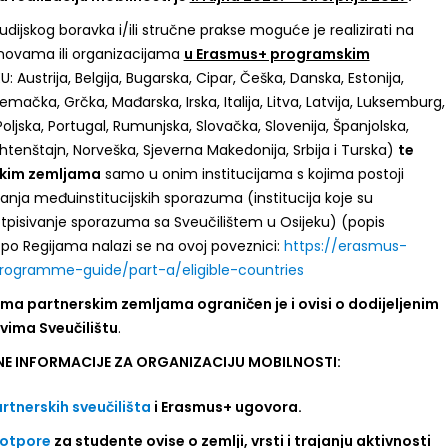
udijskog boravka i/ili stručne prakse moguće je realizirati na
novama ili organizacijama
u Erasmus+ programskim
: Austrija, Belgija, Bugarska, Cipar, Češka, Danska, Estonija,
emačka, Grčka, Mađarska, Irska, Italija, Litva, Latvija, Luksemburg,
oljska, Portugal, Rumunjska, Slovačka, Slovenija, Španjolska,
Lihtenštajn, Norveška, Sjeverna Makedonija, Srbija i Turska)
te
skim zemljama
samo u onim institucijama s kojima postoji
nja međuinstitucijskih sporazuma (institucija koje su
otpisivanje sporazuma sa Sveučilištem u Osijeku) (popis
 po Regijama nalazi se na ovoj poveznici:
https://erasmus-
programme-guide/part-a/eligible-countries
ema partnerskim zemljama ograničen je i ovisi o dodijeljenim
vima Sveučilištu
.
E INFORMACIJE ZA ORGANIZACIJU MOBILNOSTI:
rtnerskih sveučilišta
i Erasmus+ ugovora.
potpore
za studente ovise o zemlji, vrsti i trajanju aktivnosti