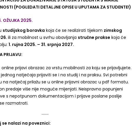
NTACIJU ZA DOKAZIVANJE STATUSA STUDENTA S MANJE
OSTI (POGLEDATI DETALJNE OPISE U UPUTAMA ZA STUDENTE!)
4.
OŽUJKA 2025.
hu
studijskog boravka
koja će se realizirati tijekom
zimskog
026.
ili za mobilnost u svrhu obavljanja
stručne prakse
koja će
blju:
1. rujna 2025. – 31. srpnja 2027.
A PRIJAVU:
online prijavi obrazac za vrstu mobilnosti za koju se prijavljujete.
dnog natječaja prijaviti se i na studij i na praksu. Svi potrebni
 na natječaj prilažu se u online prijavni obrazac u pdf formatu.
kon predaje više nije moguće mijenjati. Neispravno popunjeni
ijave s nepotpunom dokumentacijom i prijave poslane poslije
e razmatrati.
……..
 se nalazi na poveznici: