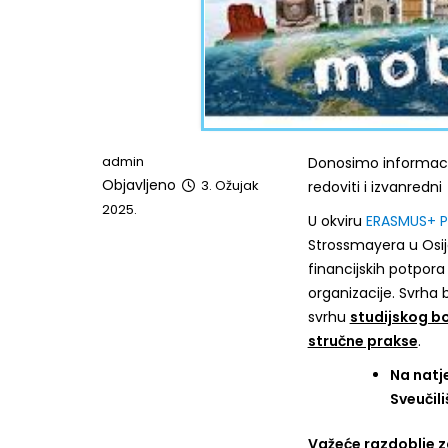
admin
Donosimo informacij
Objavljeno
3. Ožujak
redoviti i izvanredni
2025.
U okviru
ERASMUS+ Pr
Strossmayera u Osije
financijskih potpora
organizacije. Svrha
svrhu
studijskog b
stručne prakse
.
Na natje
Sveučili
Važeće razdoblje za