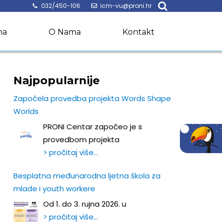
032/450-106
icm-vu@proni.hr
na
O Nama
Kontakt
Najpopularnije
Započela provedba projekta Words Shape
Worlds
PRONI Centar započeo je s
provedbom projekta
> pročitaj više…
Besplatna međunarodna ljetna škola za
mlade i youth workere
Od 1. do 3. rujna 2026. u
> pročitaj više…