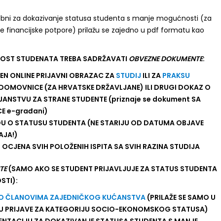
bni za dokazivanje statusa studenta s manje mogućnosti (za
e financijske potpore) prilažu se zajedno u pdf formatu kao
NOST STUDENATA TREBA SADRŽAVATI
OBVEZNE DOKUMENTE
:
EN ONLINE PRIJAVNI OBRAZAC ZA
STUDIJ
ILI ZA
PRAKSU
DOMOVNICE (ZA HRVATSKE DRŽAVLJANE) ILI DRUGI DOKAZ O
ANSTVU ZA STRANE STUDENTE (priznaje se dokument SA
E e-građani)
U O STATUSU STUDENTA (NE STARIJU OD DATUMA OBJAVE
AJA!)
S OCJENA SVIH POLOŽENIH ISPITA SA SVIH RAZINA STUDIJA
TE
(SAMO AKO SE STUDENT PRIJAVLJUJE ZA STATUS STUDENTA
STI):
 O ČLANOVIMA ZAJEDNIČKOG KUĆANSTVA
(PRILAŽE SE SAMO U
U PRIJAVE ZA KATEGORIJU SOCIO-EKONOMSKOG STATUSA)