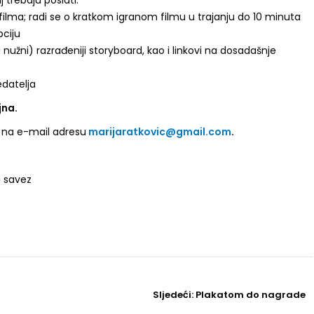
 trebaju poslati:
filma; radi se o kratkom igranom filmu u trajanju do 10 minuta
pciju
 nužni) razrađeniji storyboard, kao i linkovi na dosadašnje
edatelja
ujna.
u na e-mail adresu
marijaratkovic@gmail.com
.
i savez
Sljedeći
Sljedeći:
Plakatom do nagrade
Post