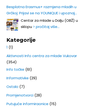
Besplatna Erasmus+ razmjena mladih u
Grčkoj: Prijavi se na YOUNIQUE i upoznaj
Europu iz prve ruke!
Centar za mlade u Dalju (OBŽ) u
sklopu
> pročitaj više…
Kategorije
1
(1)
Aktivnosti Info centra za mlade Vukovar
(354)
Info točke
(61)
Informativke
(29)
Ostalo
(7)
Promjenotvorci
(28)
Putujuće informiraonice
(15)