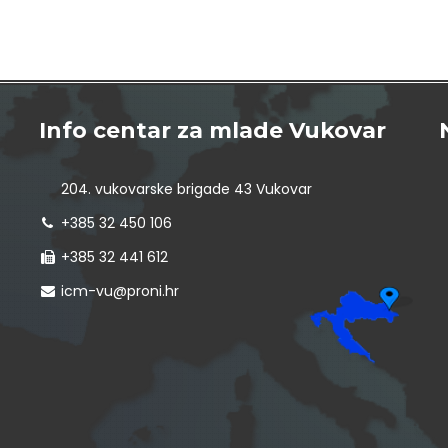
Info centar za mlade Vukovar
204. vukovarske brigade 43 Vukovar
+385 32 450 106
+385 32 441 612
icm-vu@proni.hr