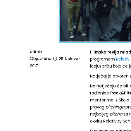
admin
Filmska revija mla
Objavljeno
25. Kolovoz
programom
Relativ
2017.
ideju/priču koja će
Natječaj je otvoren
Na natječaju će bit 
radionice
Pack&Pit
mentorima iz Škole.
pravog
pitchinga
pre
najboljeg
pitcha
za n
okviru Relativity Sch