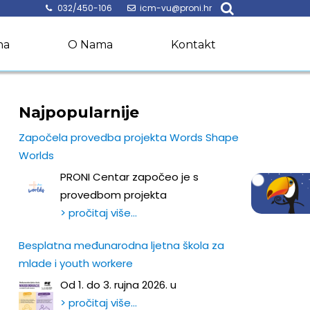
032/450-106
icm-vu@proni.hr
na
O Nama
Kontakt
Najpopularnije
Započela provedba projekta Words Shape
Worlds
PRONI Centar započeo je s
provedbom projekta
> pročitaj više…
Besplatna međunarodna ljetna škola za
mlade i youth workere
Od 1. do 3. rujna 2026. u
> pročitaj više…