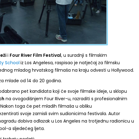
deži
i
Four River Film Festival
, u suradnji s filmskim
ity School
iz Los Angelesa, raspisao je natječaj za filmsku
 jednog mladog hrvatskog filmaša na kraju odvesti u Hollywood.
 za mlade od 14 do 20 godina.
odabrano pet kandidata koji će svoje filmske ideje, u sklopu
ch
na ovogodišnjem Four River-u, razraditi s profesionalnim
 Nakon toga će pet mladih filmaša u obliku
zentirati svoje zamisli svim sudionicima festivala. Autor
agradu dobiva odlazak u Los Angeles na trotjednu radionicu u
ool-a sljedećeg ljeta.