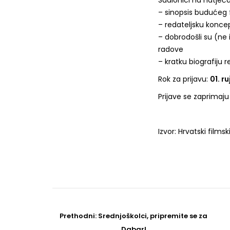
Sudionici na natječaj
– sinopsis budućeg 
– redateljsku konce
– dobrodošli su (ne i
radove
– kratku biografiju r
Rok za prijavu:
01. r
Prijave se zaprimaj
Izvor: Hrvatski filmsk
Post
navigation
Prethodni
Prethodni:
Srednjoškolci, pripremite se za
post
Dabar!