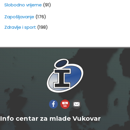
Slobodno vrijeme
(91)
Zapošljavanje
(176)
Zdravlje i sport
(198)
Info centar za mlade Vukovar