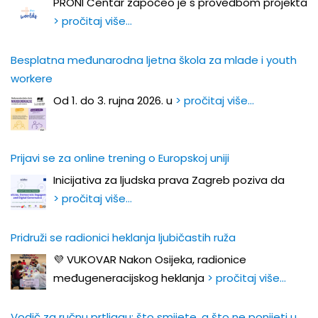
PRONI Centar započeo je s provedbom projekta
> pročitaj više…
Besplatna međunarodna ljetna škola za mlade i youth
workere
Od 1. do 3. rujna 2026. u
> pročitaj više…
Prijavi se za online trening o Europskoj uniji
Inicijativa za ljudska prava Zagreb poziva da
> pročitaj više…
Pridruži se radionici heklanja ljubičastih ruža
💜 VUKOVAR Nakon Osijeka, radionice
međugeneracijskog heklanja
> pročitaj više…
Vodič za ručnu prtljagu: što smijete, a što ne ponijeti u