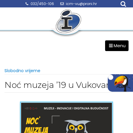
Skip
032/450-106
icm-vu@proni.hr
to
content
Menu
Slobodno vrijeme
Noć muzeja ’19 u Vukovaru