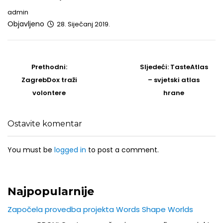
admin
Objavljeno
28. Siječanj 2019.
Post
navigation
Prethodni
Sljedeći
Prethodni:
Sljedeći:
TasteAtlas
post
Post
ZagrebDox traži
– svjetski atlas
volontere
hrane
Ostavite komentar
You must be
logged in
to post a comment.
Najpopularnije
Započela provedba projekta Words Shape Worlds