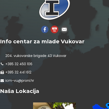
Info centar za mlade Vukovar
204. vukovarske brigade 43 Vukovar
+385 32 450 106
+385 32 441 612
icm-vu@proni.hr
Naša Lokacija