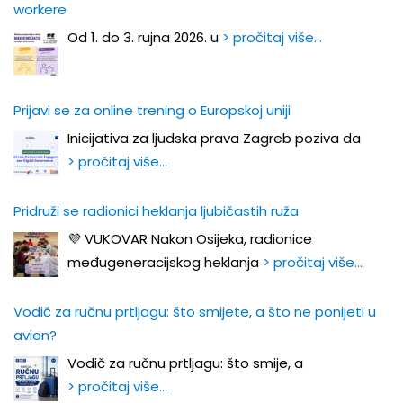
workere
Od 1. do 3. rujna 2026. u
> pročitaj više…
Prijavi se za online trening o Europskoj uniji
Inicijativa za ljudska prava Zagreb poziva da
> pročitaj više…
Pridruži se radionici heklanja ljubičastih ruža
💜 VUKOVAR Nakon Osijeka, radionice
međugeneracijskog heklanja
> pročitaj više…
Vodič za ručnu prtljagu: što smijete, a što ne ponijeti u
avion?
Vodič za ručnu prtljagu: što smije, a
> pročitaj više…