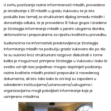
U svrhu postizanja razine informiranosti mladih, provedeno
je istraživanje s 311 mladih u gradu Vukovaru te je isto
poslužilo kao temelj za strukturirani dijalog između mladih i
donositelja odluka, te je provedeno 8 fokus grupa i izrađena
je Strategija informiranja mladih s jasnim ulogama dionika,
aktivnostima i preporukama za njezinu kvalitetnu provedbu.
Sudionicima na Informativki predstavljena je Strategija
informiranja mladih na području grada Vukovara dio po dio
te su suionici kroz strukturirani razgovor diskutirali o tome
kolika je mogućnost primjene Strategije u Vukovaru i kako bi
svatko od njih kao pojedinac mogao doprinijeti podizanju
razine kvalitete mladih prateći preporuke iz navedenog
dokumenta, ali isto tako kako bi oni koji su zaposleni u
određenim institucijama/ustanovama/udrugama i
organizacijama mogli poboljšati informiranje koje je
usmjereno mladima.