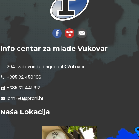
Info centar za mlade Vukovar
204. vukovarske brigade 43 Vukovar
+385 32 450 106
+385 32 441 612
icm-vu@proni.hr
Naša Lokacija