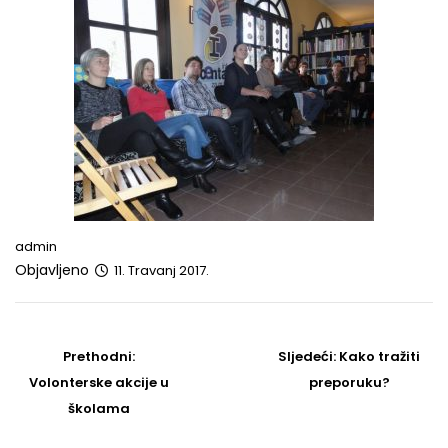
admin
Objavljeno
11. Travanj 2017.
Post
navigation
Prethodni
Sljedeći
Prethodni:
Sljedeći:
Kako tražiti
post
Post
Volonterske akcije u
preporuku?
školama