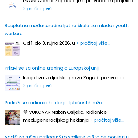
PRONI Centar započeo je s provedbom projekta
> pročitaj više…
Besplatna međunarodna ljetna škola za mlade i youth
workere
Od 1. do 3. rujna 2026. u
> pročitaj više…
Prijavi se za online trening o Europskoj uniji
Inicijativa za ljudska prava Zagreb poziva da
> pročitaj više…
Pridruži se radionici heklanja ljubičastih ruža
💜 VUKOVAR Nakon Osijeka, radionice
međugeneracijskog heklanja
> pročitaj više…
Vodič za ručnu prtljagu: što smijete, a što ne ponijeti u