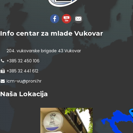
Info centar za mlade Vukovar
204. vukovarske brigade 43 Vukovar
+385 32 450 106
+385 32 441 612
icm-vu@proni.hr
Naša Lokacija