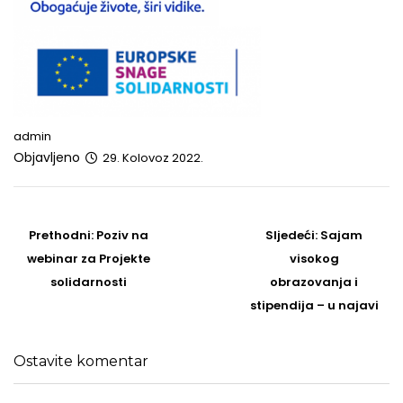
admin
Objavljeno
29. Kolovoz 2022.
Post
navigation
Prethodni
Sljedeći
Prethodni:
Poziv na
Sljedeći:
Sajam
post
Post
webinar za Projekte
visokog
solidarnosti
obrazovanja i
stipendija – u najavi
Ostavite komentar