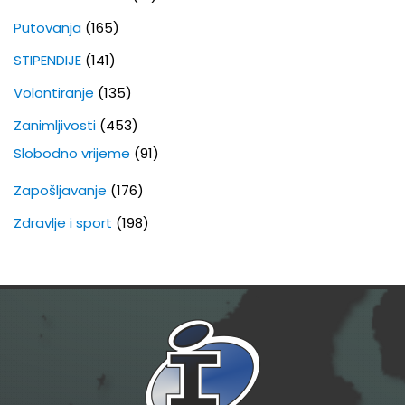
Putovanja
(165)
STIPENDIJE
(141)
Volontiranje
(135)
Zanimljivosti
(453)
Slobodno vrijeme
(91)
Zapošljavanje
(176)
Zdravlje i sport
(198)