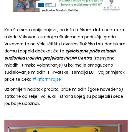
Kao što smo ranije najavili, na info točkama Info centra za
mlade Vukovar u srednjim školama na području grada
Vukovara te na Veleučilištu Lavoslav Ružička i studentskom
domu Leopold dočekat će te
cjelokupne priče mladih
sudionika u okviru projekata PRONI Centra
(razmjena
mladih i timsko volontiranje) u kojima je omogućeno
sudjelovanje mladih iz Hrvatske i zemalja EU. Tvoj primjerak
priče te čeka
#INformirajse
Uz omiljeni napitak pročitaj priče mladih (gore navedeno)
satkane od želje i volje, ali i straha kojeg su pobijedili i sebe
još bolje upoznali.