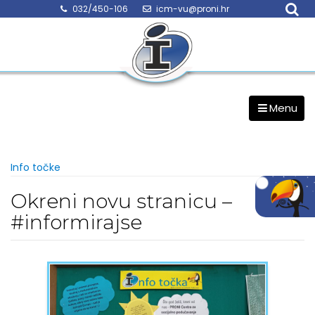
Skip
032/450-106
icm-vu@proni.hr
to
content
Menu
Info točke
Okreni novu stranicu –
#informirajse